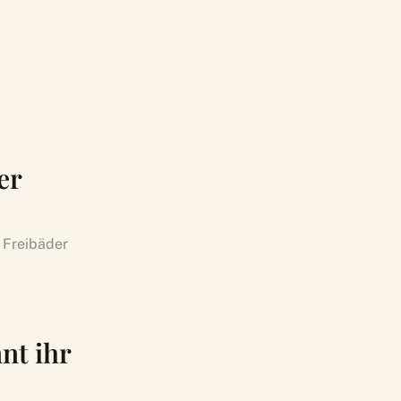
er
r Freibäder
nt ihr