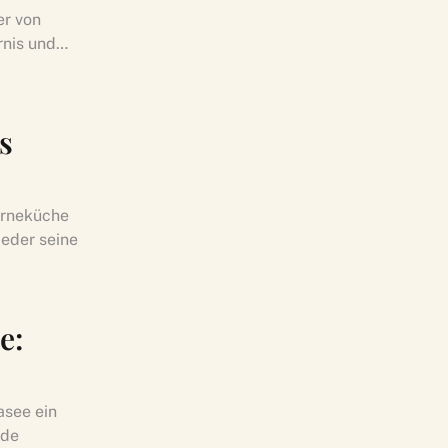
er von
ernis und…
s
erneküche
ieder seine
e:
asee ein
nde