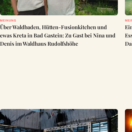
MEINUNG
MEI
Über Waldbaden, Hütten-Fusionkitchen und
Ei
ewas Kreta in Bad Gastein: Zu Gast bei Nina und
Es
Denis im Waldhaus Rudolfshöhe
Da