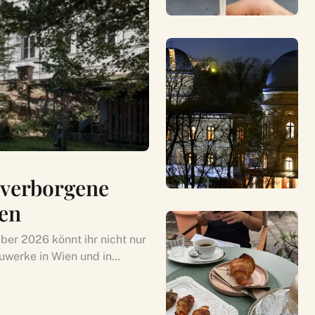
 verborgene
ken
er 2026 könnt ihr nicht nur
uwerke in Wien und in…