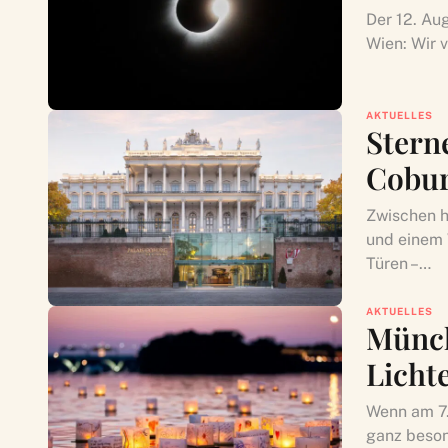
Der 12. Au
Wien: Wir 
AKTUELLES
Stern
Cobur
Zwischen h
und einem 
Türen –…
AKTUELLES
Münch
Licht
Wenn am 7.
ganz beson