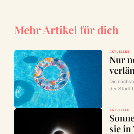
Mehr Artikel für dich
AKTUELLES
Nur n
verlä
Die nächst
der Stadt b
AKTUELLES
Sonne
sie i