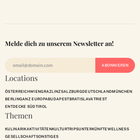
Melde dich zu unserem Newsletter an!
Locations
ÖSTERREICH
WIEN
GRAZ
LINZ
SALZBURG
DEUTSCHLAND
MÜNCHEN
BERLIN
GANZ EUROPA
BUDAPEST
BRATISLAVA
TRIEST
ENTDECKE SÜDTIROL
Themen
KULINARIK
AKTIVITÄTEN
KULTUR
TRIPS
UNTERKÜNFTE
WELLNESS
GESELLSCHAFT
SONSTIGES