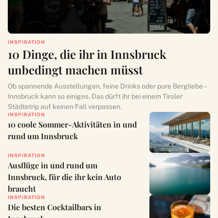
INSPIRATION
10 Dinge, die ihr in Innsbruck
unbedingt machen müsst
Ob spannende Ausstellungen, feine Drinks oder pure Bergliebe –
Innsbruck kann so einiges. Das dürft ihr bei einem Tiroler
Städtetrip auf keinen Fall verpassen.
INSPIRATION
10 coole Sommer-Aktivitäten in und
rund um Innsbruck
INSPIRATION
Ausflüge in und rund um
Innsbruck, für die ihr kein Auto
braucht
INSPIRATION
Die besten Cocktailbars in