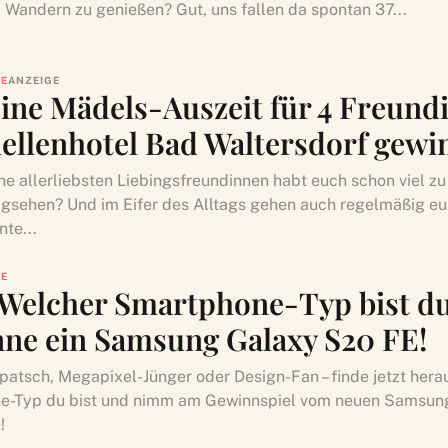
 Wandern zu genießen? Gut, uns fallen da spontan 37...
LE
ANZEIGE
 eine Mädels-Auszeit für 4 Freun
ellenhotel Bad Waltersdorf gewi
ne allerliebsten Liebingsfreundinnen habt euch schon viel zu
 gsehen? Und im Eifer des Alltags gehen auch regelmäßig eu
te...
LE
 Welcher Smartphone-Typ bist d
ne ein Samsung Galaxy S20 FE!
patsch, Megapixel-Jünger oder Design-Fan – finde jetzt hera
e-Typ du bist und nimm am Gewinnspiel vom neuen Samsun
!