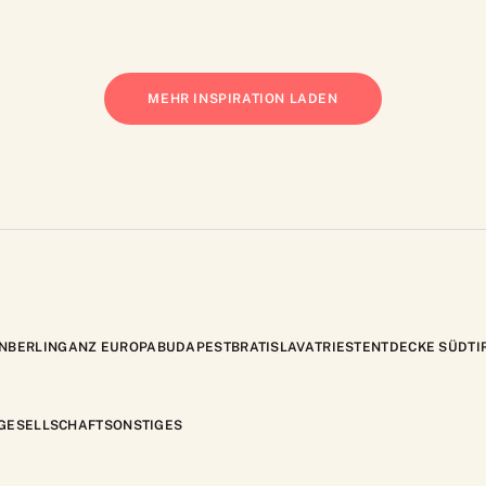
MEHR INSPIRATION LADEN
N
BERLIN
GANZ EUROPA
BUDAPEST
BRATISLAVA
TRIEST
ENTDECKE SÜDTI
GESELLSCHAFT
SONSTIGES