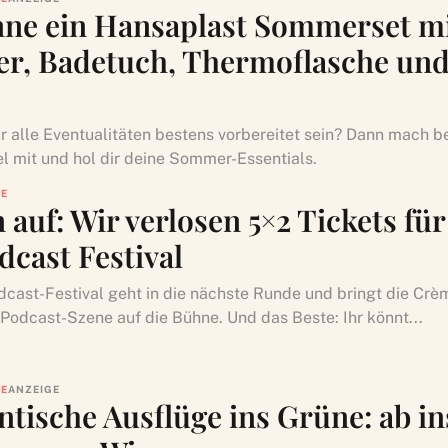
ne ein Hansaplast Sommerset m
ter, Badetuch, Thermoflasche un
ür alle Eventualitäten bestens vorbereitet sein? Dann mach b
l mit und hol dir deine Sommer-Essentials.
LE
auf: Wir verlosen 5×2 Tickets für
dcast Festival
cast-Festival geht in die nächste Runde und bringt die Crè
Podcast-Szene auf die Bühne. Und das Beste: Ihr könnt...
LE
ANZEIGE
tische Ausflüge ins Grüne: ab in