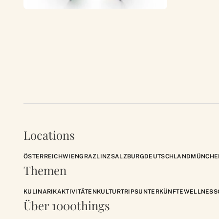
Locations
ÖSTERREICH
WIEN
GRAZ
LINZ
SALZBURG
DEUTSCHLAND
MÜNCHE
Themen
KULINARIK
AKTIVITÄTEN
KULTUR
TRIPS
UNTERKÜNFTE
WELLNESS
Über 1000things