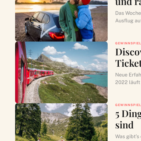
und r
Das Wochen
Ausflug auf
GEWINNSPIE
Disco
Ticke
Neue Erfah
2022 läuft 
GEWINNSPIE
5 Din
sind
Was gibt’s