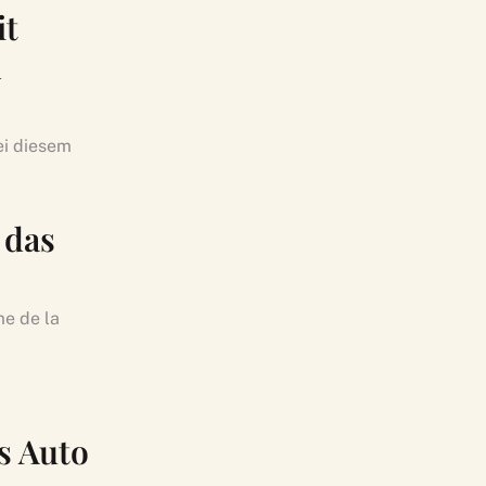
it
d
ei diesem
 das
me de la
s Auto