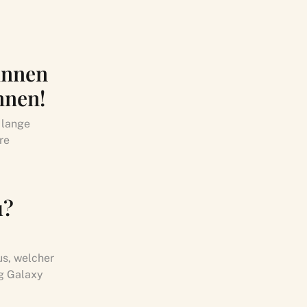
dinnen
nnen!
 lange
re
u?
us, welcher
g Galaxy