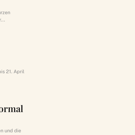
urzen
...
s 21. April
normal
en und die