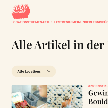
LOCATIONS
THEMEN
AKTUELLES
TRENDS
MEINUNG
ERLEBNISBÜ
Alle Artikel in de
Wähle eine Location
GEWINNSPIE
Gewin
Bould