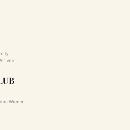
amily
W!“ von
CLUB
das Wiener