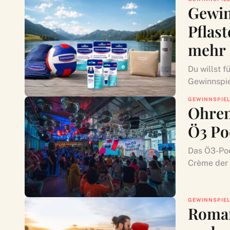
Gewin
Pflas
mehr
Du willst f
Gewinnspie
GEWINNSPIE
Ohren 
Ö3 Po
Das Ö3-Pod
Crème der 
GEWINNSPIE
Roman