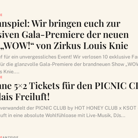
LE
nspiel: Wir bringen euch zur
siven Gala-Premiere der neuen
„WOW!“ von Zirkus Louis Knie
f für ein unvergessliches Event! Wir verlosen 10 exklusive F
ür die glanzvolle Gala-Premiere der brandneuen Show „WO
s Knie....
LE
ne 5×2 Tickets für den PICNIC 
ais Freiluft!
li verwandelt der PICNIC CLUB by HOT HONEY CLUB x KSOT 
luft in eine absolute Wohlfühloase mit Live-Musik, DJs...
LE
ANZEIGE