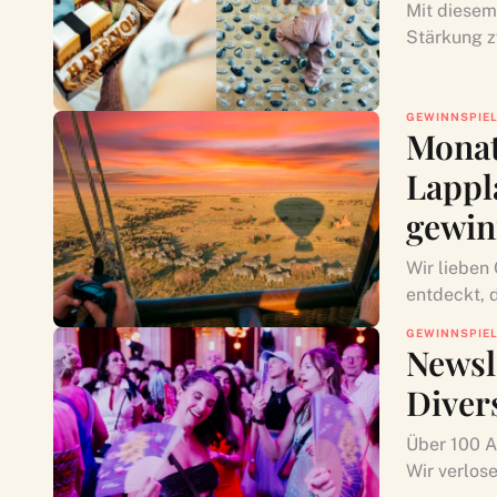
Mit diesem
Stärkung z
GEWINNSPIE
Monat
Lappl
gewi
Wir lieben
entdeckt, d
GEWINNSPIE
Newsl
Diver
Über 100 Ar
Wir verlose