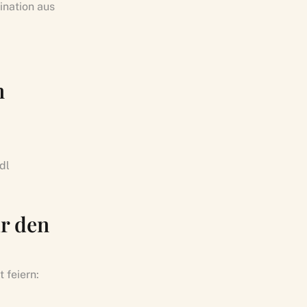
ination aus
n
dl
ür den
 feiern: