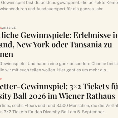
 Gewinnspiel bist du bestens gewappnet: die perfekte Komb
wischendurch und Ausdauersport für ein ganzes Jahr.
LE
ANZEIGE
liche Gewinnspiele: Erlebnisse i
and, New York oder Tansania zu
nnen
 Gewinnspiele! Und haben eine ganz besondere Chance bei Li
ie wir mit euch teilen wollen. Hier geht es um mehr als...
LE
etter-Gewinnspiel: 3×2 Tickets f
sity Ball 2026 im Wiener Rathaus
tists, sechs Floors und rund 3.500 Menschen, die die Vielfalt
n 3×2 Tickets für den Diversity Ball am 5. September...