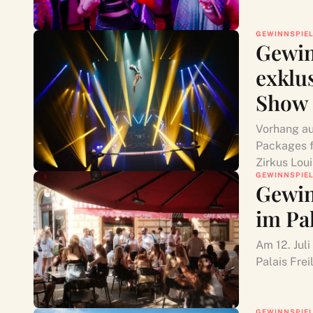
GEWINNSPIE
Gewin
exklu
Show 
Vorhang au
Packages f
Zirkus Loui
GEWINNSPIE
Gewin
im Pal
Am 12. Ju
Palais Frei
GEWINNSPIE