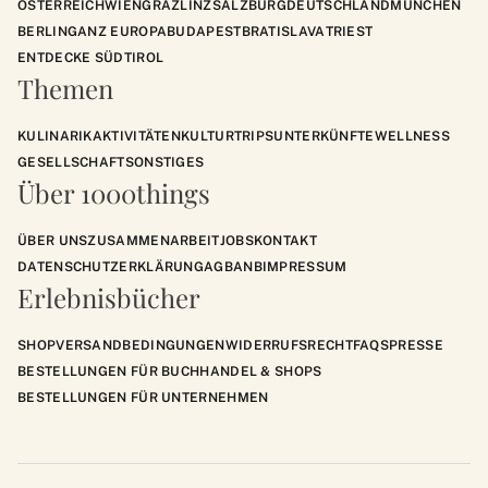
ÖSTERREICH
WIEN
GRAZ
LINZ
SALZBURG
DEUTSCHLAND
MÜNCHEN
BERLIN
GANZ EUROPA
BUDAPEST
BRATISLAVA
TRIEST
ENTDECKE SÜDTIROL
Themen
KULINARIK
AKTIVITÄTEN
KULTUR
TRIPS
UNTERKÜNFTE
WELLNESS
GESELLSCHAFT
SONSTIGES
Über 1000things
ÜBER UNS
ZUSAMMENARBEIT
JOBS
KONTAKT
DATENSCHUTZERKLÄRUNG
AGB
ANB
IMPRESSUM
Erlebnisbücher
SHOP
VERSANDBEDINGUNGEN
WIDERRUFSRECHT
FAQS
PRESSE
BESTELLUNGEN FÜR BUCHHANDEL & SHOPS
BESTELLUNGEN FÜR UNTERNEHMEN