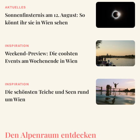
AKTUELLES
Sonnenfinsternis am 12. August: So
könnt ihr sie in Wien sehen
INSPIRATION
Weekend-Preview: Die coolsten
Events am Wochenende in Wien
INSPIRATION
Die schönsten Teiche und Seen rund
um Wien
Den Alpenraum entdecken