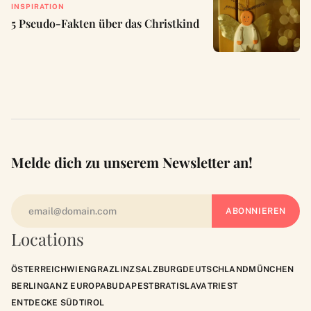
INSPIRATION
5 Pseudo-Fakten über das Christkind
Melde dich zu unserem Newsletter an!
Locations
ÖSTERREICH
WIEN
GRAZ
LINZ
SALZBURG
DEUTSCHLAND
MÜNCHEN
BERLIN
GANZ EUROPA
BUDAPEST
BRATISLAVA
TRIEST
ENTDECKE SÜDTIROL