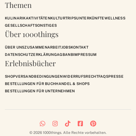
Themen
KULINARIK
AKTIVITÄTEN
KULTUR
TRIPS
UNTERKÜNFTE
WELLNESS
GESELLSCHAFT
SONSTIGES
Über 1000things
ÜBER UNS
ZUSAMMENARBEIT
JOBS
KONTAKT
DATENSCHUTZERKLÄRUNG
AGB
ANB
IMPRESSUM
Erlebnisbücher
SHOP
VERSANDBEDINGUNGEN
WIDERRUFSRECHT
FAQS
PRESSE
BESTELLUNGEN FÜR BUCHHANDEL & SHOPS
BESTELLUNGEN FÜR UNTERNEHMEN
© 2026 1000things. Alle Rechte vorbehalten.