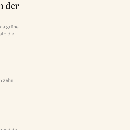
n der
das grüne
lb die...
ch zehn
ngendste