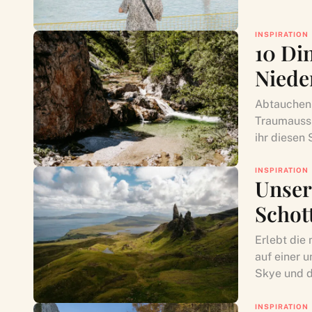
INSPIRATION
10 Di
Niede
Abtauchen 
Traumaussi
ihr diesen
INSPIRATION
Unser
Schot
Erlebt die
auf einer 
Skye und d
INSPIRATION