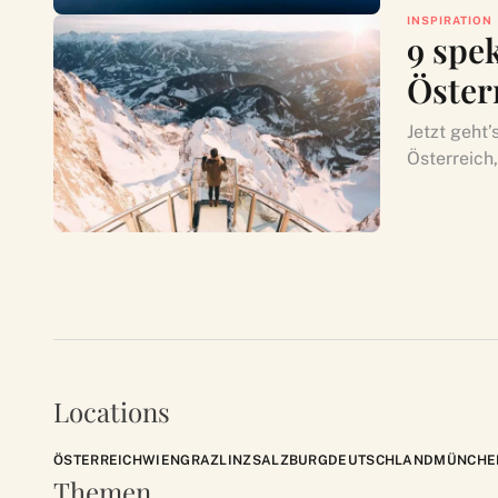
INSPIRATION
9 spe
Öster
Jetzt geht’
Österreich,
Locations
ÖSTERREICH
WIEN
GRAZ
LINZ
SALZBURG
DEUTSCHLAND
MÜNCHE
Themen