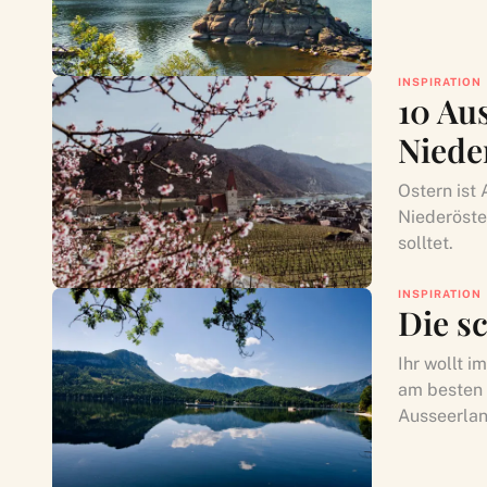
INSPIRATION
10 Aus
Niede
Ostern ist 
Niederöste
solltet.
INSPIRATION
Die s
Ihr wollt 
am besten 
Ausseerlan