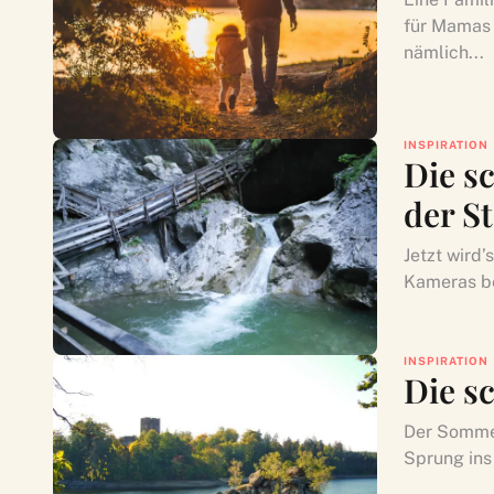
für Mamas 
nämlich...
INSPIRATION
Die s
der S
Jetzt wird
Kameras be
INSPIRATION
Die s
Der Sommer
Sprung ins