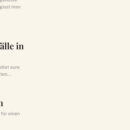
gisst man
lle in
ltet eure
ten...
h
für einen