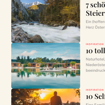
7 schö
Steie
Ein (hoffen
Herz Öster
INSPIRATION
10 tol
Naturhotel
Niederöster
beeindruck
INSPIRATION
10 Sel
Eine Famil