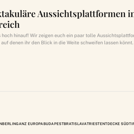
ktakuläre Aussichtsplattformen i
reich
s hoch hinauf! Wir zeigen euch ein paar tolle Aussichtsplattf
 auf denen ihr den Blick in die Weite schweifen lassen könnt.
N
BERLIN
GANZ EUROPA
BUDAPEST
BRATISLAVA
TRIEST
ENTDECKE SÜDTI