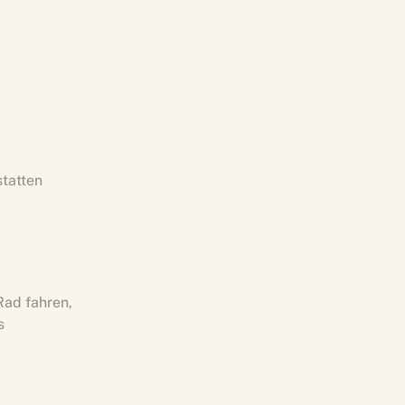
statten
Rad fahren,
s