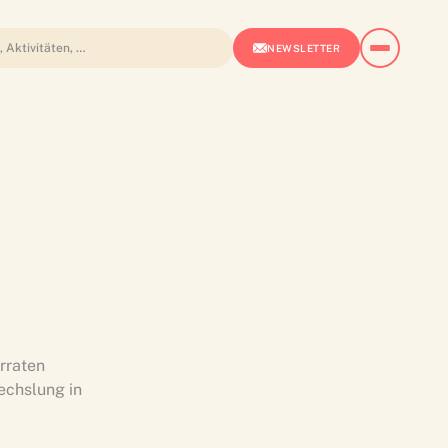
NEWSLETTER
rraten
echslung in