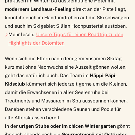
praktisch im Winter: Da das gemütliche Hotel mit
modernem Landhaus-Feeling
direkt an der Piste liegt,
könnt ihr euch im Handumdrehen auf die Ski schwingen
und euch im Skigebiet Sillian Hochpustertal austoben.
Mehr lesen:
Unsere Tipps für einen Roadtrip zu den
Highlights der Dolomiten
Wenn sich die Eltern nach dem gemeinsamen Skitag
kurz mal ohne Nachwuchs eine Auszeit gönnen wollen,
geht das natürlich auch. Das Team im
Häppi-Päpi-
Kidsclub
kümmert sich jederzeit gerne um die Kleinen,
damit die Erwachsenen in aller Seelenruhe bei
Treatments und Massagen im Spa ausspannen können.
Daneben stehen verschiedene Saunen und Pools für
alle Altersklassen bereit.
In der
urigen Stube oder im chicen Wintergarten
gönnt
ihr euch abends noch ein
Gourmetmenü
mit
Osttiroler