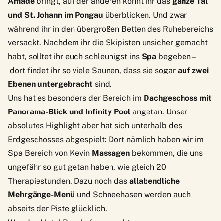
Amadé
bringt, auf der anderen könnt ihr das
ganze Tal
und St. Johann im Pongau
überblicken. Und zwar
während ihr in den übergroßen Betten des Ruhebereichs
versackt. Nachdem ihr die Skipisten unsicher gemacht
habt, solltet ihr euch schleunigst ins
Spa
begeben –
dort findet ihr so viele Saunen, dass sie sogar
auf zwei
Ebenen untergebracht
sind.
Uns hat es besonders der Bereich im
Dachgeschoss mit
Panorama-Blick und Infinity
Pool
angetan. Unser
absolutes Highlight aber hat sich unterhalb des
Erdgeschosses abgespielt: Dort nämlich haben wir im
Spa Bereich von Kevin
Massagen
bekommen, die uns
ungefähr so gut getan haben, wie gleich 20
Therapiestunden. Dazu noch das
allabendliche
Mehrgänge-Menü
und Schneehasen werden auch
abseits der Piste glücklich.