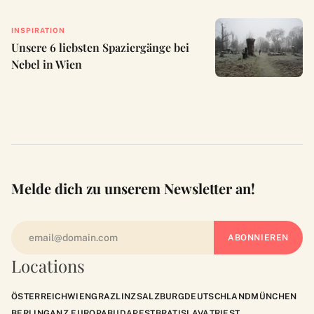
INSPIRATION
Unsere 6 liebsten Spaziergänge bei
Nebel in Wien
Melde dich zu unserem Newsletter an!
Locations
ÖSTERREICH
WIEN
GRAZ
LINZ
SALZBURG
DEUTSCHLAND
MÜNCHEN
BERLIN
GANZ EUROPA
BUDAPEST
BRATISLAVA
TRIEST