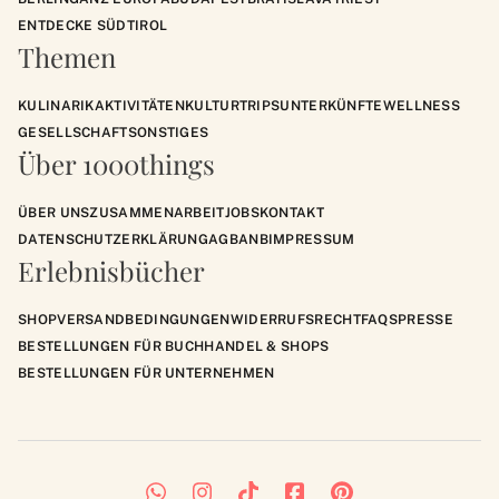
ENTDECKE SÜDTIROL
Themen
KULINARIK
AKTIVITÄTEN
KULTUR
TRIPS
UNTERKÜNFTE
WELLNESS
GESELLSCHAFT
SONSTIGES
Über 1000things
ÜBER UNS
ZUSAMMENARBEIT
JOBS
KONTAKT
DATENSCHUTZERKLÄRUNG
AGB
ANB
IMPRESSUM
Erlebnisbücher
SHOP
VERSANDBEDINGUNGEN
WIDERRUFSRECHT
FAQS
PRESSE
BESTELLUNGEN FÜR BUCHHANDEL & SHOPS
BESTELLUNGEN FÜR UNTERNEHMEN