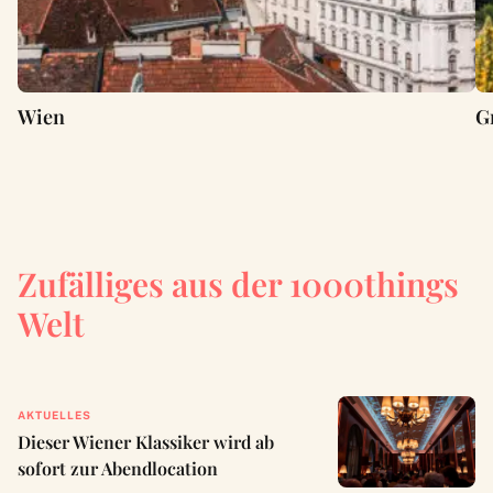
Wien
G
Zufälliges aus der 1000things
Welt
AKTUELLES
Dieser Wiener Klassiker wird ab
sofort zur Abendlocation