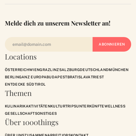
Melde dich zu unserem Newsletter an!
Locations
ÖSTERREICH
WIEN
GRAZ
LINZ
SALZBURG
DEUTSCHLAND
MÜNCHEN
BERLIN
GANZ EUROPA
BUDAPEST
BRATISLAVA
TRIEST
ENTDECKE SÜDTIROL
Themen
KULINARIK
AKTIVITÄTEN
KULTUR
TRIPS
UNTERKÜNFTE
WELLNESS
GESELLSCHAFT
SONSTIGES
Über 1000things
ÜBER UNS
ZUSAMMENARBEIT
JOBS
KONTAKT