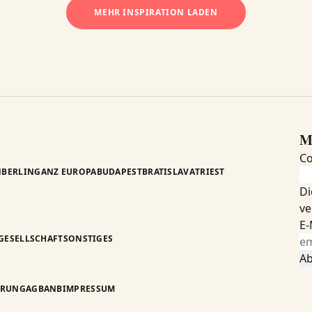
MEHR INSPIRATION LADEN
M
C
N
BERLIN
GANZ EUROPA
BUDAPEST
BRATISLAVA
TRIEST
Di
ve
E-
GESELLSCHAFT
SONSTIGES
ÄRUNG
AGB
ANB
IMPRESSUM