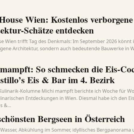
House Wien: Kostenlos verborgene
ektur-Schätze entdecken
 Wien trifft Tag des Denkmals: Im September 2026 könnt i
gene Architektur, sondern auch bedeutende Bauwerke in 
 mampft: So schmecken die Eis-Coc
stillo’s Eis & Bar im 4. Bezirk
Kulinarik-Kolumne Michi mampft berichte ich Woche für W
inarischen Entdeckungen in Wien. Diesmal habe ich den Ei
s &...
schönsten Bergseen in Österreich
 Wasser, Abkühlung im Sommer, idyllisches Bergpanorama 