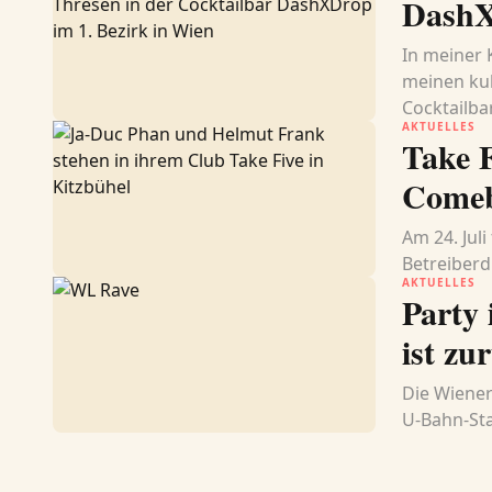
DashX
In meiner 
meinen kul
Cocktailbar
AKTUELLES
Take F
Come
Am 24. Jul
Betreiberd
AKTUELLES
Party
ist zu
Die Wiener
U-Bahn-Sta