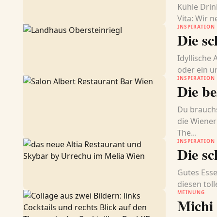
Kühle Drin
Vita: Wir 
INSPIRATION
Die sc
Idyllische
oder ein ur
INSPIRATION
Die be
Du brauchs
die Wiener
The...
INSPIRATION
Die s
Gutes Esse
diesen tol
MEINUNG
Michi