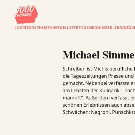
LOCATIONS
THEMEN
AKTUELLES
TRENDS
MEINUNG
ERLEBNISBÜC
Michael Simme
Schreiben ist Michis berufliche
die Tageszeitungen Presse und K
gemacht. Nebenbei verfasste er
am liebsten der Kulinarik – na
mampft". Außerdem verfasst e
schönen Erlebnissen auch absei
Schwächen: Negroni, Punschkrap