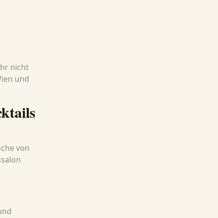
hr nicht
Wien und
ktails
oche von
ssalon
und