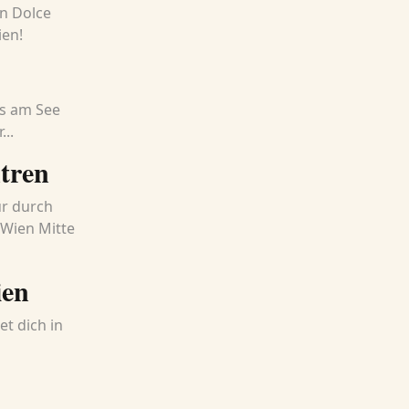
on Dolce
ien!
us am See
...
tren
ur durch
 Wien Mitte
ien
t dich in