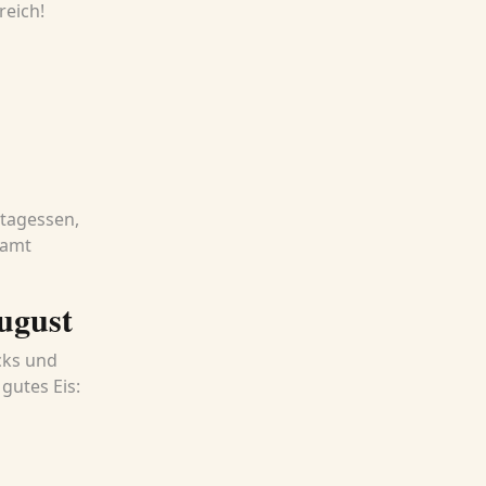
reich!
ttagessen,
samt
ugust
cks und
gutes Eis: