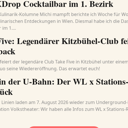
Drop Cocktailbar im 1. Bezirk
Kulinarik-Kolumne Michi mampft berichte ich Woche für W
inarischen Entdeckungen in Wien. Diesmal habe ich die D
 im 1....
ive: Legendärer Kitzbühel-Club fe
back
i feiert der legendäre Club Take Five in Kitzbühel unter ein
uo seine Wiedereröffnung. Das erwartet euch!
 in der U-Bahn: Der WL x Stations
rück
 Linien laden am 7. August 2026 wieder zum Underground-R
tion Volkstheater: Wir haben alle Infos zum WL x Stations-Ra