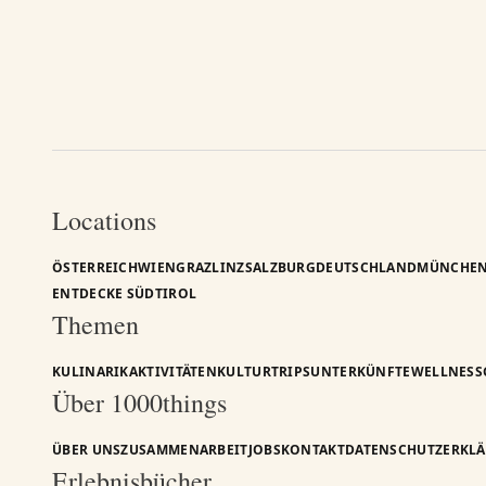
Locations
ÖSTERREICH
WIEN
GRAZ
LINZ
SALZBURG
DEUTSCHLAND
MÜNCHE
ENTDECKE SÜDTIROL
Themen
KULINARIK
AKTIVITÄTEN
KULTUR
TRIPS
UNTERKÜNFTE
WELLNESS
Über 1000things
ÜBER UNS
ZUSAMMENARBEIT
JOBS
KONTAKT
DATENSCHUTZERKL
Erlebnisbücher