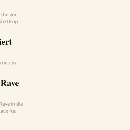
oche von
ashXDrop
iert
em neuen
-Rave
ave in die
ve für...