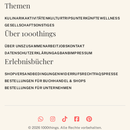
Themen
KULINARIK
AKTIVITÄTEN
KULTUR
TRIPS
UNTERKÜNFTE
WELLNESS
GESELLSCHAFT
SONSTIGES
Über 1000things
ÜBER UNS
ZUSAMMENARBEIT
JOBS
KONTAKT
DATENSCHUTZERKLÄRUNG
AGB
ANB
IMPRESSUM
Erlebnisbücher
SHOP
VERSANDBEDINGUNGEN
WIDERRUFSRECHT
FAQS
PRESSE
BESTELLUNGEN FÜR BUCHHANDEL & SHOPS
BESTELLUNGEN FÜR UNTERNEHMEN
© 2026 1000things. Alle Rechte vorbehalten.