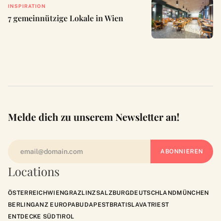
INSPIRATION
7 gemeinnützige Lokale in Wien
Melde dich zu unserem Newsletter an!
Locations
ÖSTERREICH
WIEN
GRAZ
LINZ
SALZBURG
DEUTSCHLAND
MÜNCHEN
BERLIN
GANZ EUROPA
BUDAPEST
BRATISLAVA
TRIEST
ENTDECKE SÜDTIROL