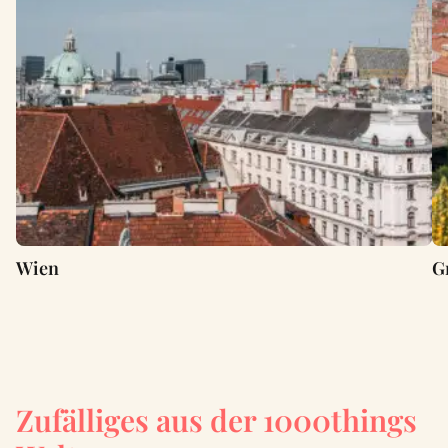
Wien
G
Zufälliges aus der 1000things