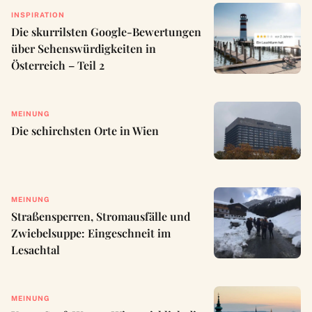
INSPIRATION
Die skurrilsten Google-Bewertungen
über Sehenswürdigkeiten in
Österreich – Teil 2
MEINUNG
Die schirchsten Orte in Wien
MEINUNG
Straßensperren, Stromausfälle und
Zwiebelsuppe: Eingeschneit im
Lesachtal
MEINUNG