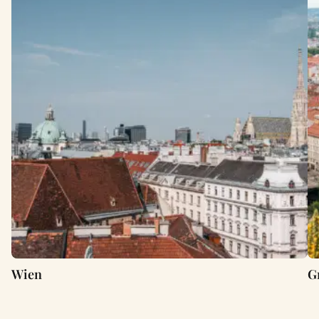
Wien
G