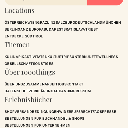
Locations
ÖSTERREICH
WIEN
GRAZ
LINZ
SALZBURG
DEUTSCHLAND
MÜNCHEN
BERLIN
GANZ EUROPA
BUDAPEST
BRATISLAVA
TRIEST
ENTDECKE SÜDTIROL
Themen
KULINARIK
AKTIVITÄTEN
KULTUR
TRIPS
UNTERKÜNFTE
WELLNESS
GESELLSCHAFT
SONSTIGES
Über 1000things
ÜBER UNS
ZUSAMMENARBEIT
JOBS
KONTAKT
DATENSCHUTZERKLÄRUNG
AGB
ANB
IMPRESSUM
Erlebnisbücher
SHOP
VERSANDBEDINGUNGEN
WIDERRUFSRECHT
FAQS
PRESSE
BESTELLUNGEN FÜR BUCHHANDEL & SHOPS
BESTELLUNGEN FÜR UNTERNEHMEN