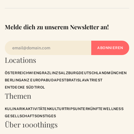
Melde dich zu unserem Newsletter an!
Locations
ÖSTERREICH
WIEN
GRAZ
LINZ
SALZBURG
DEUTSCHLAND
MÜNCHEN
BERLIN
GANZ EUROPA
BUDAPEST
BRATISLAVA
TRIEST
ENTDECKE SÜDTIROL
Themen
KULINARIK
AKTIVITÄTEN
KULTUR
TRIPS
UNTERKÜNFTE
WELLNESS
GESELLSCHAFT
SONSTIGES
Über 1000things