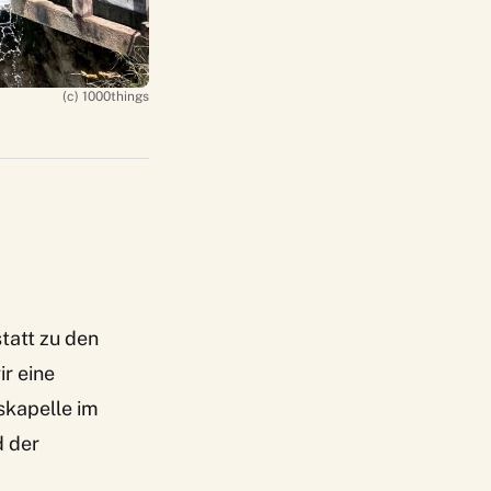
(c) 1000things
tatt zu den
r eine
skapelle im
d der