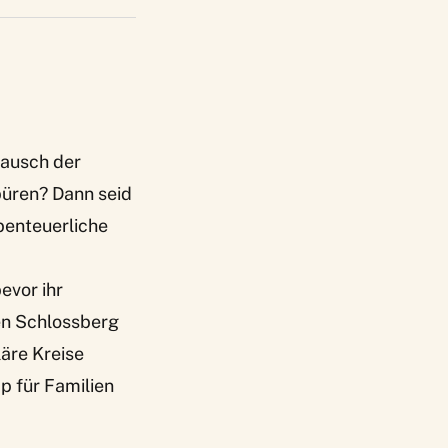
Rausch der
püren? Dann seid
benteuerliche
evor ihr
en Schlossberg
äre Kreise
p für Familien