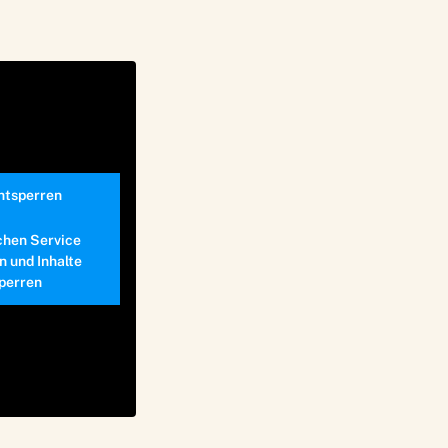
entsperren
chen Service
n und Inhalte
perren