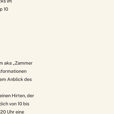
cks im
p 10
lamm aka „Zammer
lsformationen
dem Anblick des
einen Hirten, der
lich von 10 bis
 20 Uhr eine