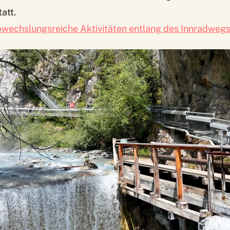
att.
wechslungsreiche Aktivitäten entlang des Innradwegs i