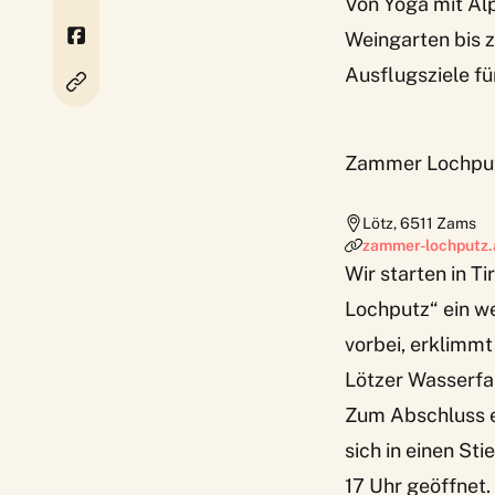
Von Yoga mit Al
Weingarten bis z
Ausflugsziele für
Zammer Lochputz
Lötz
,
6511
Zams
zammer-lochputz.
Wir starten in T
Lochputz“ ein we
vorbei, erklimmt
Lötzer Wasserfall
Zum Abschluss er
sich in einen Sti
17 Uhr geöffnet.