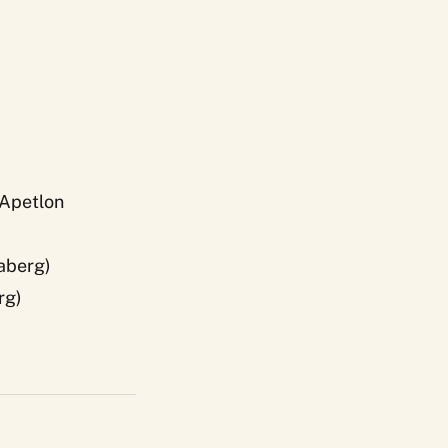
 Apetlon
haberg)
rg)