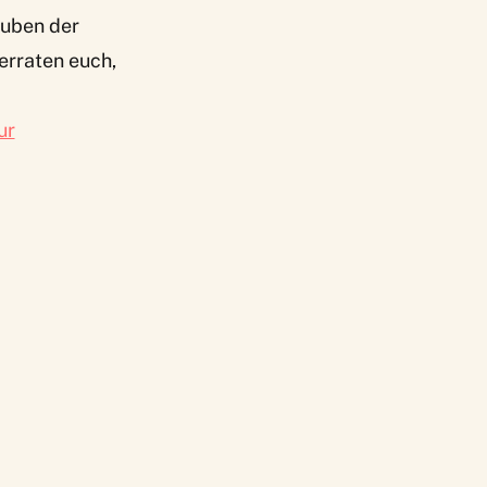
auben der
erraten euch,
ur