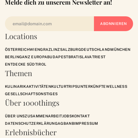
Melde dich zu unserem Newsletter an!
Locations
ÖSTERREICH
WIEN
GRAZ
LINZ
SALZBURG
DEUTSCHLAND
MÜNCHEN
BERLIN
GANZ EUROPA
BUDAPEST
BRATISLAVA
TRIEST
ENTDECKE SÜDTIROL
Themen
KULINARIK
AKTIVITÄTEN
KULTUR
TRIPS
UNTERKÜNFTE
WELLNESS
GESELLSCHAFT
SONSTIGES
Über 1000things
ÜBER UNS
ZUSAMMENARBEIT
JOBS
KONTAKT
DATENSCHUTZERKLÄRUNG
AGB
ANB
IMPRESSUM
Erlebnisbücher