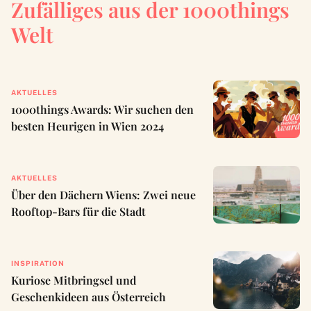
Zufälliges aus der 1000things
Welt
AKTUELLES
1000things Awards: Wir suchen den
besten Heurigen in Wien 2024
AKTUELLES
Über den Dächern Wiens: Zwei neue
Rooftop-Bars für die Stadt
INSPIRATION
Kuriose Mitbringsel und
Geschenkideen aus Österreich