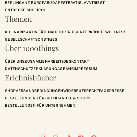
BERLIN
GANZ EUROPA
BUDAPEST
BRATISLAVA
TRIEST
ENTDECKE SÜDTIROL
Themen
KULINARIK
AKTIVITÄTEN
KULTUR
TRIPS
UNTERKÜNFTE
WELLNESS
GESELLSCHAFT
SONSTIGES
Über 1000things
ÜBER UNS
ZUSAMMENARBEIT
JOBS
KONTAKT
DATENSCHUTZERKLÄRUNG
AGB
ANB
IMPRESSUM
Erlebnisbücher
SHOP
VERSANDBEDINGUNGEN
WIDERRUFSRECHT
FAQS
PRESSE
BESTELLUNGEN FÜR BUCHHANDEL & SHOPS
BESTELLUNGEN FÜR UNTERNEHMEN