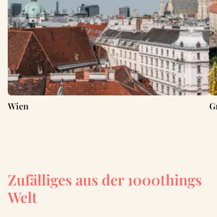
Wien
G
Zufälliges aus der 1000things
Welt