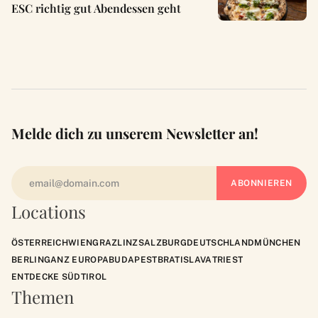
ESC richtig gut Abendessen geht
Melde dich zu unserem Newsletter an!
Locations
ÖSTERREICH
WIEN
GRAZ
LINZ
SALZBURG
DEUTSCHLAND
MÜNCHEN
BERLIN
GANZ EUROPA
BUDAPEST
BRATISLAVA
TRIEST
ENTDECKE SÜDTIROL
Themen