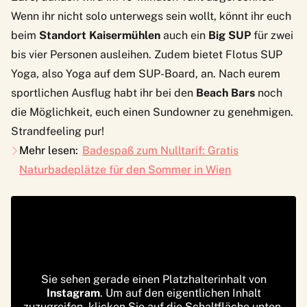
Wenn ihr nicht solo unterwegs sein wollt, könnt ihr euch
beim
Standort
Kaisermühlen
auch ein
Big SUP
für zwei
bis vier Personen ausleihen. Zudem bietet Flotus
SUP
Yoga
, also Yoga auf dem SUP-Board, an. Nach eurem
sportlichen Ausflug habt ihr bei den
Beach Bars
noch
die Möglichkeit, euch einen Sundowner zu genehmigen.
Strandfeeling pur!
Mehr lesen:
Badespaß zum Nulltarif: Gratis
Naturbadeplätze für den Sommer in Wien
Sie sehen gerade einen Platzhalterinhalt von
Instagram
. Um auf den eigentlichen Inhalt
zuzugreifen, klicken Sie auf die Schaltfläche unten.