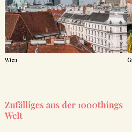
Wien
G
Zufälliges aus der 1000things
Welt