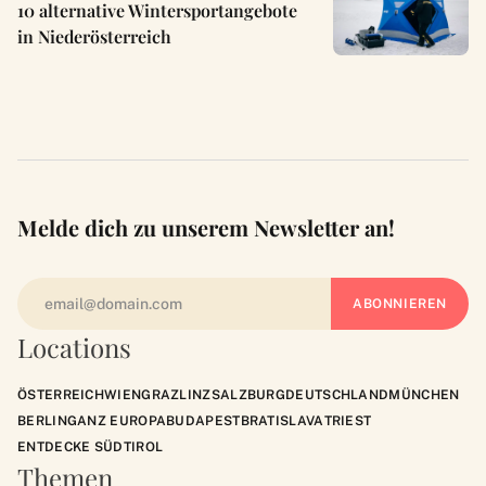
10 alternative Wintersportangebote
in Niederösterreich
Melde dich zu unserem Newsletter an!
Locations
ÖSTERREICH
WIEN
GRAZ
LINZ
SALZBURG
DEUTSCHLAND
MÜNCHEN
BERLIN
GANZ EUROPA
BUDAPEST
BRATISLAVA
TRIEST
ENTDECKE SÜDTIROL
Themen