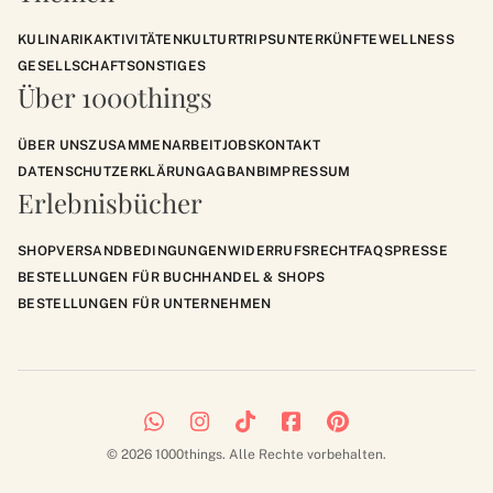
KULINARIK
AKTIVITÄTEN
KULTUR
TRIPS
UNTERKÜNFTE
WELLNESS
GESELLSCHAFT
SONSTIGES
Über 1000things
ÜBER UNS
ZUSAMMENARBEIT
JOBS
KONTAKT
DATENSCHUTZERKLÄRUNG
AGB
ANB
IMPRESSUM
Erlebnisbücher
SHOP
VERSANDBEDINGUNGEN
WIDERRUFSRECHT
FAQS
PRESSE
BESTELLUNGEN FÜR BUCHHANDEL & SHOPS
BESTELLUNGEN FÜR UNTERNEHMEN
© 2026 1000things. Alle Rechte vorbehalten.