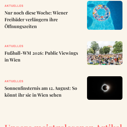
AKTUELLES
Nur noch diese Woche: Wiener
Freibäder verlängern ihre
Öffnungszeiten
AKTUELLES
Fußball-WM 2026: Public Viewings
in Wien
AKTUELLES
Sonnenfinsternis am 12. August: So
könnt ihr sie in Wien sehen