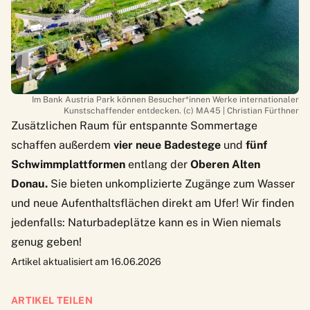
Im Bank Austria Park können Besucher*innen Werke internationaler
Kunstschaffender entdecken. (c) MA45 | Christian Fürthner
Zusätzlichen Raum für entspannte Sommertage
schaffen außerdem
vier neue Badestege
und
fünf
Schwimmplattformen
entlang der
Oberen Alten
Donau.
Sie bieten unkomplizierte Zugänge zum Wasser
und neue Aufenthaltsflächen direkt am Ufer! Wir finden
jedenfalls: Naturbadeplätze kann es in Wien niemals
genug geben!
Artikel aktualisiert am 16.06.2026
ARTIKEL TEILEN