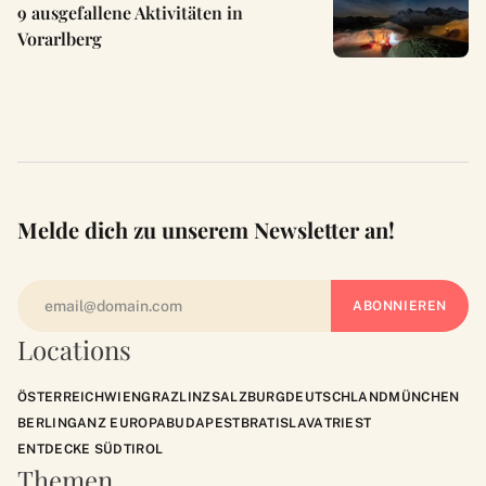
9 ausgefallene Aktivitäten in
Vorarlberg
Melde dich zu unserem Newsletter an!
Locations
ÖSTERREICH
WIEN
GRAZ
LINZ
SALZBURG
DEUTSCHLAND
MÜNCHEN
BERLIN
GANZ EUROPA
BUDAPEST
BRATISLAVA
TRIEST
ENTDECKE SÜDTIROL
Themen