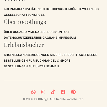
KULINARIK
AKTIVITÄTEN
KULTUR
TRIPS
UNTERKÜNFTE
WELLNESS
GESELLSCHAFT
SONSTIGES
Über 1000things
ÜBER UNS
ZUSAMMENARBEIT
JOBS
KONTAKT
DATENSCHUTZERKLÄRUNG
AGB
ANB
IMPRESSUM
Erlebnisbücher
SHOP
VERSANDBEDINGUNGEN
WIDERRUFSRECHT
FAQS
PRESSE
BESTELLUNGEN FÜR BUCHHANDEL & SHOPS
BESTELLUNGEN FÜR UNTERNEHMEN
© 2026 1000things. Alle Rechte vorbehalten.