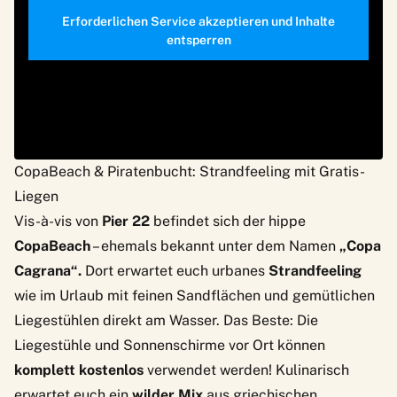
Erforderlichen Service akzeptieren und Inhalte
entsperren
CopaBeach & Piratenbucht: Strandfeeling mit Gratis-
Liegen
Vis-à-vis von
Pier 22
befindet sich der hippe
CopaBeach
– ehemals bekannt unter dem Namen
„Copa
Cagrana“.
Dort erwartet euch urbanes
Strandfeeling
wie im Urlaub mit feinen Sandflächen und gemütlichen
Liegestühlen direkt am Wasser. Das Beste: Die
Liegestühle und Sonnenschirme vor Ort können
komplett kostenlos
verwendet werden! Kulinarisch
erwartet euch ein
wilder Mix
aus griechischen