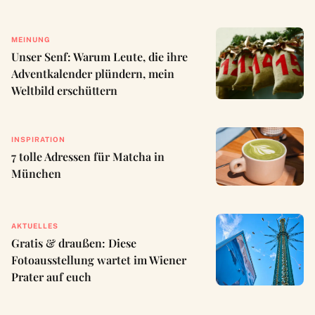
MEINUNG
Unser Senf: Warum Leute, die ihre
Adventkalender plündern, mein
Weltbild erschüttern
INSPIRATION
7 tolle Adressen für Matcha in
München
AKTUELLES
Gratis & draußen: Diese
Fotoausstellung wartet im Wiener
Prater auf euch