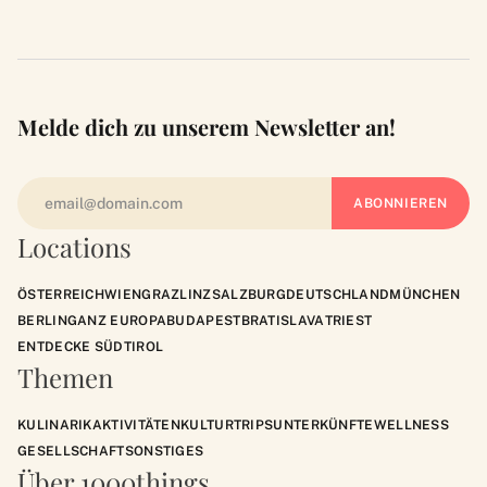
Melde dich zu unserem Newsletter an!
Locations
ÖSTERREICH
WIEN
GRAZ
LINZ
SALZBURG
DEUTSCHLAND
MÜNCHEN
BERLIN
GANZ EUROPA
BUDAPEST
BRATISLAVA
TRIEST
ENTDECKE SÜDTIROL
Themen
KULINARIK
AKTIVITÄTEN
KULTUR
TRIPS
UNTERKÜNFTE
WELLNESS
GESELLSCHAFT
SONSTIGES
Über 1000things