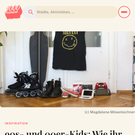
Suchen
(c) Magdalena Mösenlechner
INSPIRATION
90s- und 00er-Kids: Wie ihr