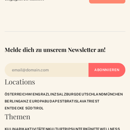
Melde dich zu unserem Newsletter an!
Locations
ÖSTERREICH
WIEN
GRAZ
LINZ
SALZBURG
DEUTSCHLAND
MÜNCHEN
BERLIN
GANZ EUROPA
BUDAPEST
BRATISLAVA
TRIEST
ENTDECKE SÜDTIROL
Themen
KULINARIK
AKTIVITÄTEN
KULTUR
TRIPS
UNTERKÜNFTE
WELLNESS