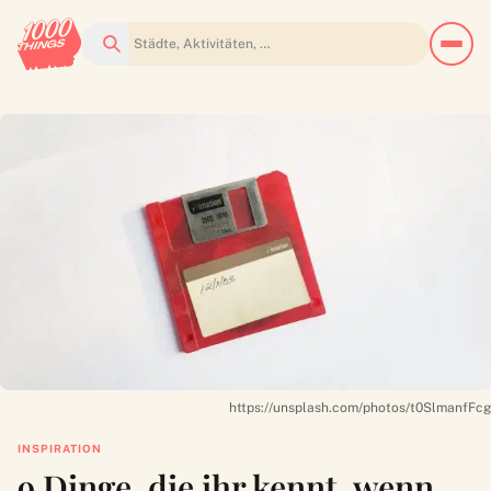
Suchen
https://unsplash.com/photos/t0SlmanfFcg
INSPIRATION
9 Dinge, die ihr kennt, wenn