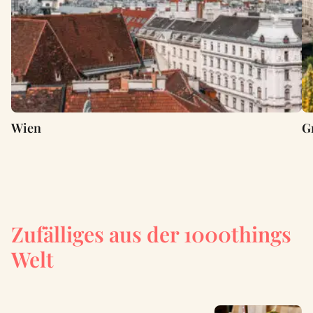
Wien
G
Zufälliges aus der 1000things
Welt