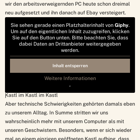
wir den arbeitsverweigernden PC heute schon dreimal
neu aufgesetzt und ihn danach auf Ebay versteigert.
Sie sehen gerade einen Platzhalterinhalt von
Giphy
.
Um auf den eigentlichen Inhalt zuzugreifen, klicken
Sie auf den Button unten. Bitte beachten Sie, dass
dabei Daten an Drittanbieter weitergegeben
werden.
Inhalt entsperren
Weitere Informationen
‚
via GIPHY
Kastl im Kastl im Kastl
‚
Aber technische Schwierigkeiten gehörten damals eben
zu unserem Alltag. In Summe stritten wir uns
wahrscheinlich mehr mit unserem Computer als mit
unseren Geschwistern. Besonders, wenn er sich wieder
mal an einem einzigen geöffneten Kastl aufhing, dass