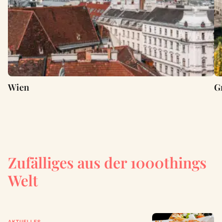
Wien
G
Zufälliges aus der 1000things
Welt
AKTUELLES