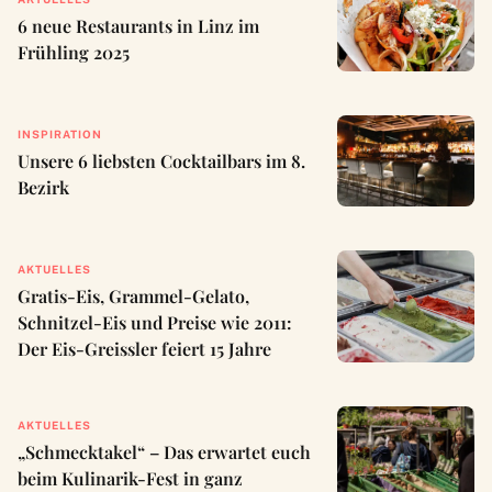
6 neue Restaurants in Linz im
Frühling 2025
INSPIRATION
Unsere 6 liebsten Cocktailbars im 8.
Bezirk
AKTUELLES
Gratis-Eis, Grammel-Gelato,
Schnitzel-Eis und Preise wie 2011:
Der Eis-Greissler feiert 15 Jahre
AKTUELLES
„Schmecktakel“ – Das erwartet euch
beim Kulinarik-Fest in ganz