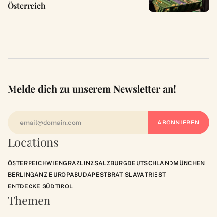
Österreich
Melde dich zu unserem Newsletter an!
Locations
ÖSTERREICH
WIEN
GRAZ
LINZ
SALZBURG
DEUTSCHLAND
MÜNCHEN
BERLIN
GANZ EUROPA
BUDAPEST
BRATISLAVA
TRIEST
ENTDECKE SÜDTIROL
Themen