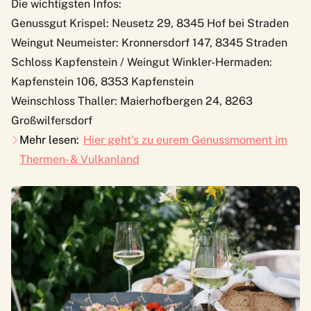
Die wichtigsten Infos:
Genussgut Krispel
: Neusetz 29, 8345 Hof bei Straden
Weingut Neumeister
: Kronnersdorf 147, 8345 Straden
Schloss Kapfenstein / Weingut Winkler-Hermaden
:
Kapfenstein 106, 8353 Kapfenstein
Weinschloss Thaller
: Maierhofbergen 24, 8263
Großwilfersdorf
Mehr lesen:
Hier geht’s zu eurem Genussmoment im
Thermen- & Vulkanland