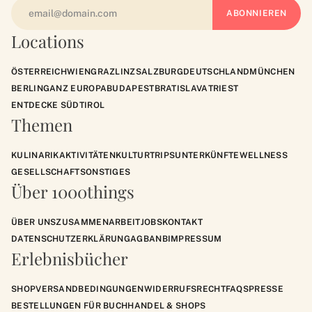
Locations
ÖSTERREICH
WIEN
GRAZ
LINZ
SALZBURG
DEUTSCHLAND
MÜNCHEN
BERLIN
GANZ EUROPA
BUDAPEST
BRATISLAVA
TRIEST
ENTDECKE SÜDTIROL
Themen
KULINARIK
AKTIVITÄTEN
KULTUR
TRIPS
UNTERKÜNFTE
WELLNESS
GESELLSCHAFT
SONSTIGES
Über 1000things
ÜBER UNS
ZUSAMMENARBEIT
JOBS
KONTAKT
DATENSCHUTZERKLÄRUNG
AGB
ANB
IMPRESSUM
Erlebnisbücher
SHOP
VERSANDBEDINGUNGEN
WIDERRUFSRECHT
FAQS
PRESSE
BESTELLUNGEN FÜR BUCHHANDEL & SHOPS