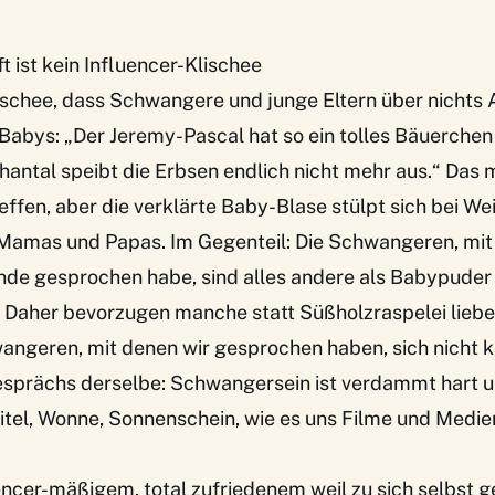
ist kein Influencer-Klischee
lischee, dass Schwangere und junge Eltern über nichts
Babys: „Der Jeremy-Pascal hat so ein tolles Bäuerche
hantal speibt die Erbsen endlich nicht mehr aus.“ Das 
ffen, aber die verklärte Baby-Blase stülpt sich bei We
Mamas und Papas. Im Gegenteil: Die Schwangeren, mit 
nde gesprochen habe, sind alles andere als Babypude
 Daher bevorzugen manche statt Süßholzraspelei liebe
angeren, mit denen wir gesprochen haben, sich nicht k
sprächs derselbe: Schwangersein ist verdammt hart u
itel, Wonne, Sonnenschein, wie es uns Filme und Medie
uencer-mäßigem, total zufriedenem weil zu sich selbst