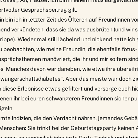
rtvoller Gesprächsbeitrag gilt.
n bin ich in letzter Zeit des Öfteren auf Freundinnen vo
hend verkündeten, dass sie da was ausbrüten (und wir 
Grippe). Wieder mal still lächelnd und nickend hatte ic
 beobachten, wie meine Freundin, die ebenfalls fötus-
Gesprächsthemen manövriert, die ihr und mir so fern sin
s. Manches davon war daneben, wie etwa ihre übereif
wangerschaftsdiabetes“. Aber das meiste war doch zi
 diese Erlebnisse etwas gefiltert und versorge euch hie
denen ihr bei euren schwangeren Freundinnen sicher pu
ügeln
mmte Indizien, die den Verdacht nähren, jemandes Gebä
enschen: Sie trinkt bei der Geburtstagsparty keinen A
e sonst so genüsslich inhalierte Party-Tschick und strei