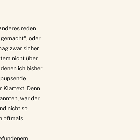
 Anderes reden
n gemacht“, oder
mag zwar sicher
item nicht über
denen ich bisher
r pupsende
r Klartext. Denn
annten, war der
nd nicht so
n oftmals
 gefundenem