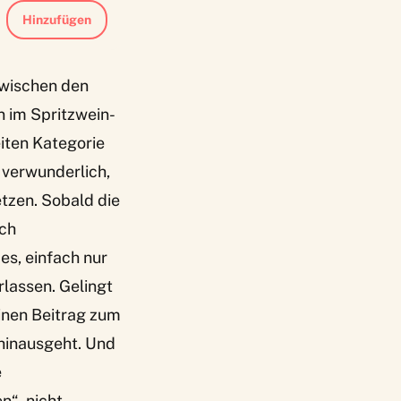
Hinzufügen
 zwischen den
n im Spritzwein-
eiten Kategorie
 verwunderlich,
etzen. Sobald die
ich
es, einfach nur
lassen. Gelingt
inen Beitrag zum
hinausgeht. Und
e
n“, nicht