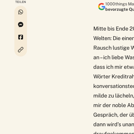
TEILEN
1000things Ma
bevorzugte Qu
Mitte bis Ende 2
Welten: Die eine
Rausch lustige W
an – ich liebe W
dass ich mir etw
Wörter Kreditra
konversationstec
milde zu lächel
mir der noble A
Gespräch, der ü
dann wird’s unan
draufgekommen, 