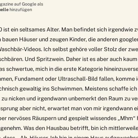
gazine auf Google als
elle
hinzufügen
0 ist ein seltsames Alter. Man befindet sich irgendwie
n bauen Häuser und zeugen Kinder, die anderen google
aschbär-Videos. Ich selbst gehöre voller Stolz der zw
aschbären. Und Spritzwein. Daher ist es aber auch kaum
as schwertue, mich in die erste Kategorie hineinzuvers
hmen, Fundament oder Ultraschall-Bild fallen, komme 
hnisch gewaltig ins Schwimmen. Meistens schaffe ich 
n, zu nicken und irgendwann unbemerkt den Raum zu ver
bsprung aber nicht, erwartet man von mir irgendwann e
ber nervöses Räuspern und gespielt wissendes „Mhm“ 
genehm. Was den Hausbau betrifft, bin ich mittlerweil
dass „ Ah, Häuser. Ich bin in einem Haus aufgewachse