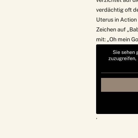
verdächtig oft d
Uterus in Action 
Zeichen auf „Bab
mit: „Oh mein Go
Sie sehen 
zuzugreifen,
‚