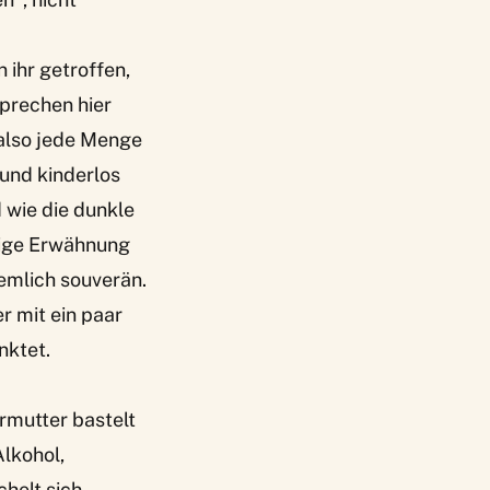
n ihr getroffen,
sprechen hier
h also jede Menge
 und kinderlos
d wie die dunkle
rige Erwähnung
emlich souverän.
r mit ein paar
nktet.
rmutter bastelt
lkohol,
chelt sich