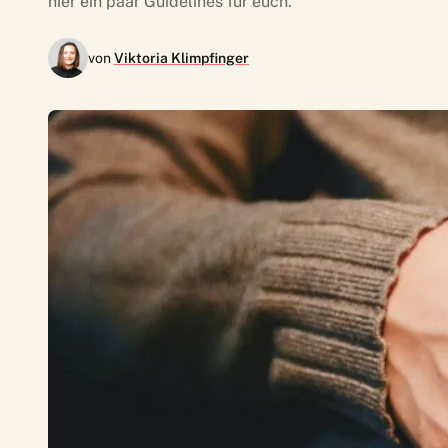
hier ein paar Guidelines für euch.
von
Viktoria Klimpfinger