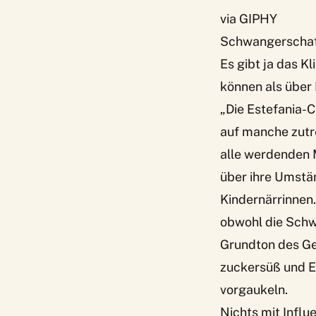
via GIPHY
Schwangerschaft 
Es gibt ja das K
können als über 
„Die Estefania-C
auf manche zutre
alle werdenden 
über ihre Umstä
Kindernärrinnen.
obwohl die Schw
Grundton des Ge
zuckersüß und E
vorgaukeln.
Nichts mit Infl