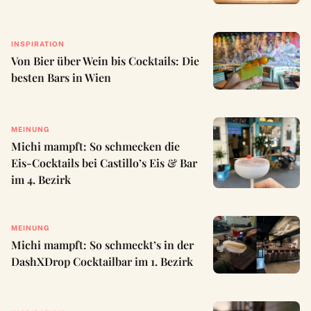
INSPIRATION
Von Bier über Wein bis Cocktails: Die
besten Bars in Wien
MEINUNG
Michi mampft: So schmecken die
Eis-Cocktails bei Castillo’s Eis & Bar
im 4. Bezirk
MEINUNG
Michi mampft: So schmeckt’s in der
DashXDrop Cocktailbar im 1. Bezirk