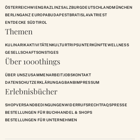
ÖSTERREICH
WIEN
GRAZ
LINZ
SALZBURG
DEUTSCHLAND
MÜNCHEN
BERLIN
GANZ EUROPA
BUDAPEST
BRATISLAVA
TRIEST
ENTDECKE SÜDTIROL
Themen
KULINARIK
AKTIVITÄTEN
KULTUR
TRIPS
UNTERKÜNFTE
WELLNESS
GESELLSCHAFT
SONSTIGES
Über 1000things
ÜBER UNS
ZUSAMMENARBEIT
JOBS
KONTAKT
DATENSCHUTZERKLÄRUNG
AGB
ANB
IMPRESSUM
Erlebnisbücher
SHOP
VERSANDBEDINGUNGEN
WIDERRUFSRECHT
FAQS
PRESSE
BESTELLUNGEN FÜR BUCHHANDEL & SHOPS
BESTELLUNGEN FÜR UNTERNEHMEN