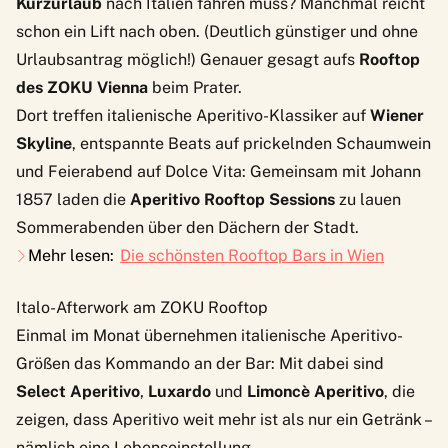
Kurzurlaub
nach Italien fahren muss? Manchmal reicht
schon ein Lift nach oben. (Deutlich günstiger und ohne
Urlaubsantrag möglich!) Genauer gesagt aufs
Rooftop
des ZOKU Vienna
beim Prater.
Dort treffen italienische Aperitivo-Klassiker auf
Wiener
Skyline
, entspannte Beats auf prickelnden Schaumwein
und Feierabend auf Dolce Vita: Gemeinsam mit Johann
1857 laden die
Aperitivo Rooftop Sessions
zu lauen
Sommerabenden über den Dächern der Stadt.
Mehr lesen:
Die schönsten Rooftop Bars in Wien
Italo-Afterwork am ZOKU Rooftop
Einmal im Monat übernehmen italienische Aperitivo-
Größen das Kommando an der Bar: Mit dabei sind
Select Aperitivo
,
Luxardo
und
Limoncè Aperitivo
, die
zeigen, dass Aperitivo weit mehr ist als nur ein Getränk –
nämlich eine Lebenseinstellung.