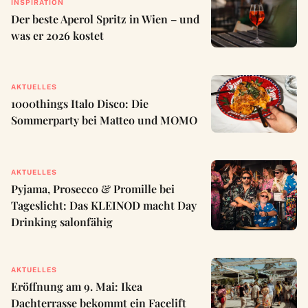
INSPIRATION
Der beste Aperol Spritz in Wien – und
was er 2026 kostet
AKTUELLES
1000things Italo Disco: Die
Sommerparty bei Matteo und MOMO
AKTUELLES
Pyjama, Prosecco & Promille bei
Tageslicht: Das KLEINOD macht Day
Drinking salonfähig
AKTUELLES
Eröffnung am 9. Mai: Ikea
Dachterrasse bekommt ein Facelift