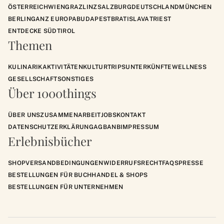
ÖSTERREICH
WIEN
GRAZ
LINZ
SALZBURG
DEUTSCHLAND
MÜNCHEN
BERLIN
GANZ EUROPA
BUDAPEST
BRATISLAVA
TRIEST
ENTDECKE SÜDTIROL
Themen
KULINARIK
AKTIVITÄTEN
KULTUR
TRIPS
UNTERKÜNFTE
WELLNESS
GESELLSCHAFT
SONSTIGES
Über 1000things
ÜBER UNS
ZUSAMMENARBEIT
JOBS
KONTAKT
DATENSCHUTZERKLÄRUNG
AGB
ANB
IMPRESSUM
Erlebnisbücher
SHOP
VERSANDBEDINGUNGEN
WIDERRUFSRECHT
FAQS
PRESSE
BESTELLUNGEN FÜR BUCHHANDEL & SHOPS
BESTELLUNGEN FÜR UNTERNEHMEN