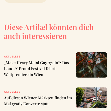
Diese Artikel könnten dich
auch interessieren
AKTUELLES
„Make Heavy Metal Gay Again“: Das
Loud & Proud Festival feiert
Weltpremiere in Wien
AKTUELLES
Auf diesen Wiener Märkten finden im
Mai gratis Konzerte statt