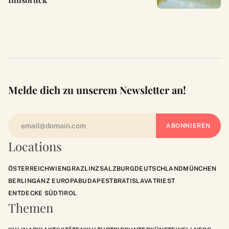
Melde dich zu unserem Newsletter an!
Locations
ÖSTERREICH
WIEN
GRAZ
LINZ
SALZBURG
DEUTSCHLAND
MÜNCHEN
BERLIN
GANZ EUROPA
BUDAPEST
BRATISLAVA
TRIEST
ENTDECKE SÜDTIROL
Themen