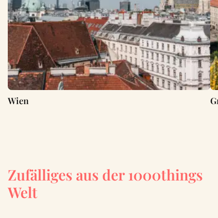
Wien
G
Zufälliges aus der 1000things
Welt