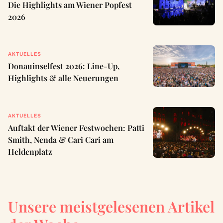
Die Highlights am Wiener Popfest
2026
AKTUELLES
Donauinselfest 2026: Line-Up,
Highlights & alle Neuerungen
AKTUELLES
Auftakt der Wiener Festwochen: Patti
Smith, Nenda & Cari Cari am
Heldenplatz
Unsere meistgelesenen Artikel