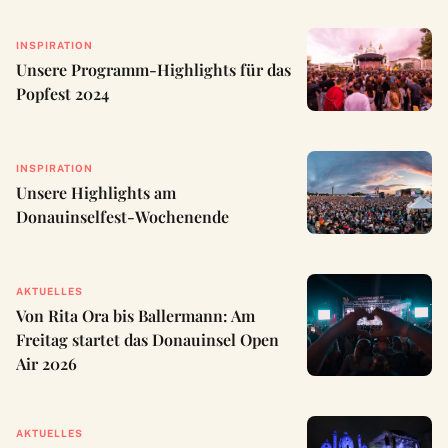
INSPIRATION
Unsere Programm-Highlights für das
Popfest 2024
INSPIRATION
Unsere Highlights am
Donauinselfest-Wochenende
AKTUELLES
Von Rita Ora bis Ballermann: Am
Freitag startet das Donauinsel Open
Air 2026
AKTUELLES