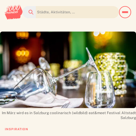
Suchen
Im März wird es in Salzburg coolinarisch (wildbild) eat&meet Festival Altstadt
Salzburg
INSPIRATION