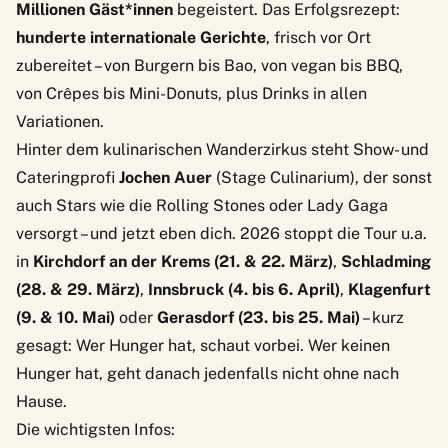
Millionen Gäst*innen
begeistert. Das Erfolgsrezept:
hunderte internationale Gerichte
, frisch vor Ort
zubereitet – von Burgern bis Bao, von vegan bis BBQ,
von Crêpes bis Mini-Donuts, plus Drinks in allen
Variationen.
Hinter dem kulinarischen Wanderzirkus steht Show- und
Cateringprofi
Jochen Auer
(Stage Culinarium), der sonst
auch Stars wie die Rolling Stones oder Lady Gaga
versorgt – und jetzt eben dich. 2026 stoppt die Tour u.a.
in
Kirchdorf an der Krems (21. & 22. März)
,
Schladming
(28. & 29. März)
,
Innsbruck (4. bis 6. April)
,
Klagenfurt
(9. & 10. Mai)
oder
Gerasdorf (23. bis 25. Mai)
– kurz
gesagt: Wer Hunger hat, schaut vorbei. Wer keinen
Hunger hat, geht danach jedenfalls nicht ohne nach
Hause.
Die wichtigsten Infos: