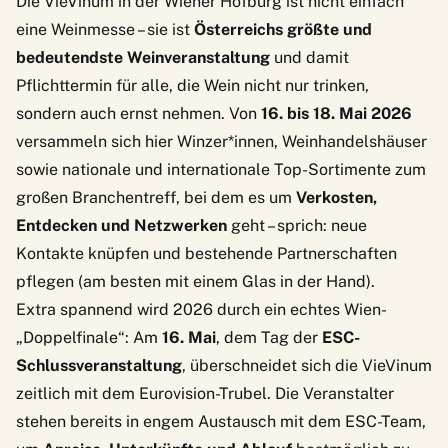
Die VieVinum in der
Wiener Hofburg ist nicht einfach
eine Weinmesse – sie ist
Österreichs größte und
bedeutendste Weinveranstaltung
und damit
Pflichttermin für alle, die Wein nicht nur trinken,
sondern auch ernst nehmen. Von
16. bis 18. Mai 2026
versammeln sich hier Winzer*innen, Weinhandelshäuser
sowie nationale und internationale Top-Sortimente zum
großen Branchentreff, bei dem es um
Verkosten,
Entdecken und Netzwerken
geht – sprich: neue
Kontakte knüpfen und bestehende Partnerschaften
pflegen (am besten mit einem Glas in der Hand).
Extra spannend wird 2026 durch ein echtes Wien-
„Doppelfinale“: Am
16. Mai
, dem Tag der
ESC-
Schlussveranstaltung
, überschneidet sich die VieVinum
zeitlich mit dem Eurovision-Trubel. Die Veranstalter
stehen bereits in engem Austausch mit dem ESC-Team,