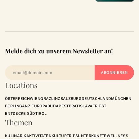
Melde dich zu unserem Newsletter an!
Locations
ÖSTERREICH
WIEN
GRAZ
LINZ
SALZBURG
DEUTSCHLAND
MÜNCHEN
BERLIN
GANZ EUROPA
BUDAPEST
BRATISLAVA
TRIEST
ENTDECKE SÜDTIROL
Themen
KULINARIK
AKTIVITÄTEN
KULTUR
TRIPS
UNTERKÜNFTE
WELLNESS