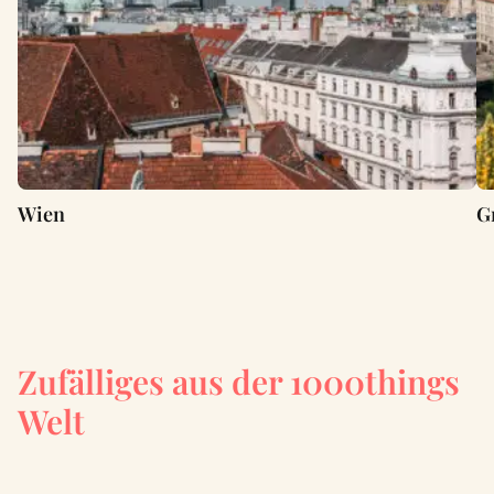
Wien
G
Zufälliges aus der 1000things
Welt