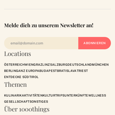
Melde dich zu unserem Newsletter an!
Locations
ÖSTERREICH
WIEN
GRAZ
LINZ
SALZBURG
DEUTSCHLAND
MÜNCHEN
BERLIN
GANZ EUROPA
BUDAPEST
BRATISLAVA
TRIEST
ENTDECKE SÜDTIROL
Themen
KULINARIK
AKTIVITÄTEN
KULTUR
TRIPS
UNTERKÜNFTE
WELLNESS
GESELLSCHAFT
SONSTIGES
Über 1000things