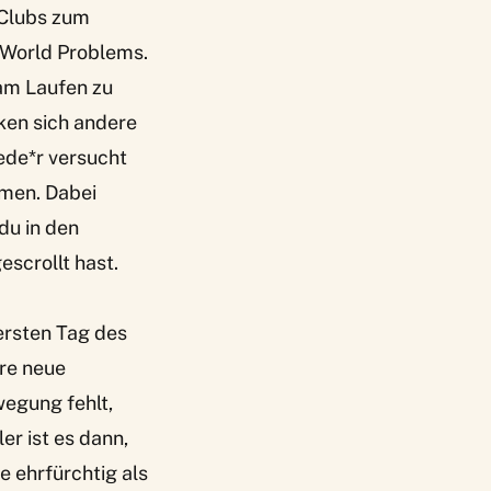
 Clubs zum
t World Problems.
am Laufen zu
cken sich andere
jede*r versucht
mmen. Dabei
du in den
scrollt hast.
 ersten Tag des
re neue
egung fehlt,
er ist es dann,
e ehrfürchtig als