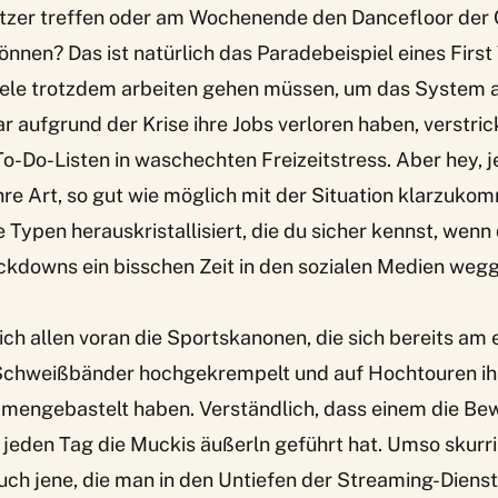
tzer treffen oder am Wochenende den Dancefloor der
nnen? Das ist natürlich das Paradebeispiel eines Firs
ele trotzdem arbeiten gehen müssen, um das System 
ar aufgrund der Krise ihre Jobs verloren haben, verstri
 To-Do-Listen in waschechten Freizeitstress. Aber hey, 
hre Art, so gut wie möglich mit der Situation klarzuko
 Typen herauskristallisiert, die du sicher kennst, wenn 
kdowns ein bisschen Zeit in den sozialen Medien wegge
ich allen voran die
Sportskanonen
, die sich bereits am
Schweißbänder hochgekrempelt und auf Hochtouren ih
mengebastelt haben. Verständlich, dass einem die Bew
eden Tag die Muckis äußerln geführt hat. Umso skurril
uch jene, die man in den Untiefen der Streaming-Dienst