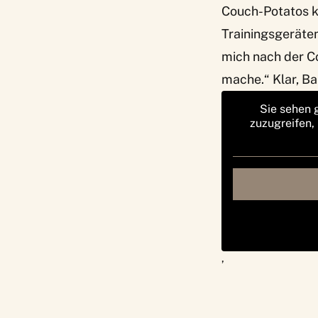
Couch-Potatos k
Trainingsgeräten
mich nach der Co
mache.“ Klar, Ba
Sie sehen 
zuzugreifen,
‚