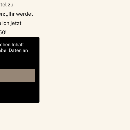
tel zu
n: „Ihr werdet
 ich jetzt
50!
ichen Inhalt
abei Daten an