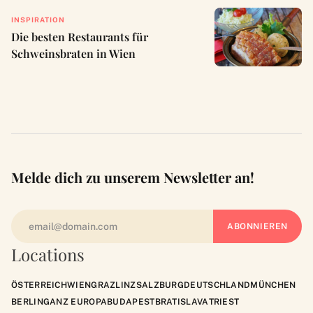
INSPIRATION
Die besten Restaurants für
Schweinsbraten in Wien
Melde dich zu unserem Newsletter an!
Locations
ÖSTERREICH
WIEN
GRAZ
LINZ
SALZBURG
DEUTSCHLAND
MÜNCHEN
BERLIN
GANZ EUROPA
BUDAPEST
BRATISLAVA
TRIEST