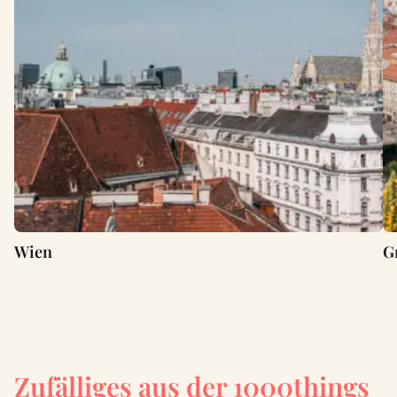
Wien
G
Zufälliges aus der 1000things