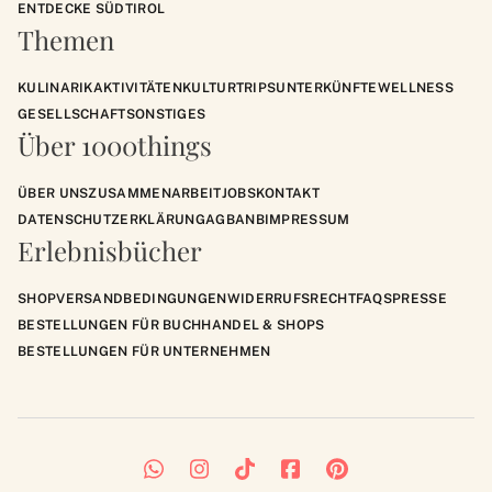
ENTDECKE SÜDTIROL
Themen
KULINARIK
AKTIVITÄTEN
KULTUR
TRIPS
UNTERKÜNFTE
WELLNESS
GESELLSCHAFT
SONSTIGES
Über 1000things
ÜBER UNS
ZUSAMMENARBEIT
JOBS
KONTAKT
DATENSCHUTZERKLÄRUNG
AGB
ANB
IMPRESSUM
Erlebnisbücher
SHOP
VERSANDBEDINGUNGEN
WIDERRUFSRECHT
FAQS
PRESSE
BESTELLUNGEN FÜR BUCHHANDEL & SHOPS
BESTELLUNGEN FÜR UNTERNEHMEN