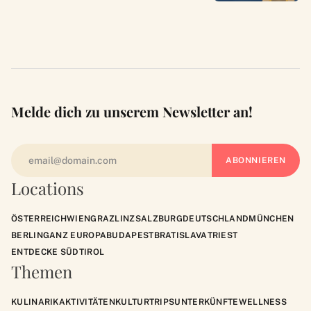
Melde dich zu unserem Newsletter an!
Locations
ÖSTERREICH
WIEN
GRAZ
LINZ
SALZBURG
DEUTSCHLAND
MÜNCHEN
BERLIN
GANZ EUROPA
BUDAPEST
BRATISLAVA
TRIEST
ENTDECKE SÜDTIROL
Themen
KULINARIK
AKTIVITÄTEN
KULTUR
TRIPS
UNTERKÜNFTE
WELLNESS