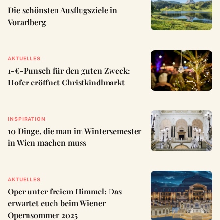
Die schönsten Ausflugsziele in
Vorarlberg
AKTUELLES
1-€-Punsch für den guten Zweck:
Hofer eröffnet Christkindlmarkt
INSPIRATION
10 Dinge, die man im Wintersemester
in Wien machen muss
AKTUELLES
Oper unter freiem Himmel: Das
erwartet euch beim Wiener
Opernsommer 2025