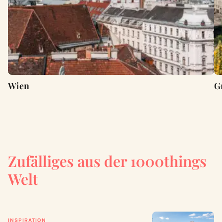
Wien
G
Zufälliges aus der 1000things
Welt
INSPIRATION