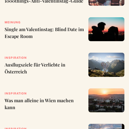
1000things-Anti-Valentinstag-Guide
MEINUNG
Single am Valentinstag: Blind Date im
Escape Room
INSPIRATION
Ausflugsziele für Verliebte in
Österreich
INSPIRATION
Was man alleine in Wien machen
kann
INSPIRATION