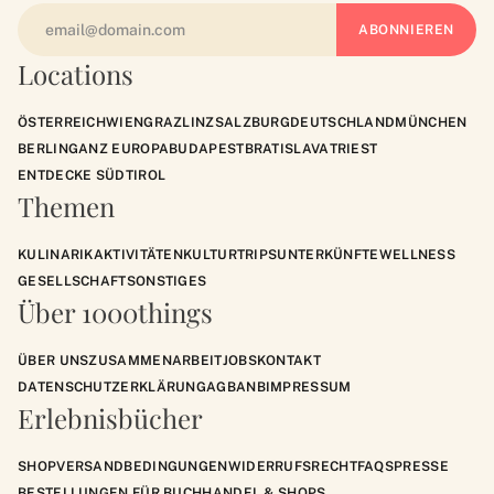
Locations
ÖSTERREICH
WIEN
GRAZ
LINZ
SALZBURG
DEUTSCHLAND
MÜNCHEN
BERLIN
GANZ EUROPA
BUDAPEST
BRATISLAVA
TRIEST
ENTDECKE SÜDTIROL
Themen
KULINARIK
AKTIVITÄTEN
KULTUR
TRIPS
UNTERKÜNFTE
WELLNESS
GESELLSCHAFT
SONSTIGES
Über 1000things
ÜBER UNS
ZUSAMMENARBEIT
JOBS
KONTAKT
DATENSCHUTZERKLÄRUNG
AGB
ANB
IMPRESSUM
Erlebnisbücher
SHOP
VERSANDBEDINGUNGEN
WIDERRUFSRECHT
FAQS
PRESSE
BESTELLUNGEN FÜR BUCHHANDEL & SHOPS