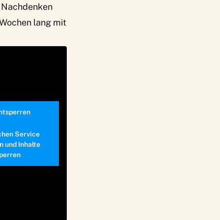
um Nachdenken
 Wochen lang mit
entsperren
chen Service
n und Inhalte
perren