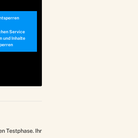
entsperren
chen Service
n und Inhalte
perren
en Testphase. Ihr