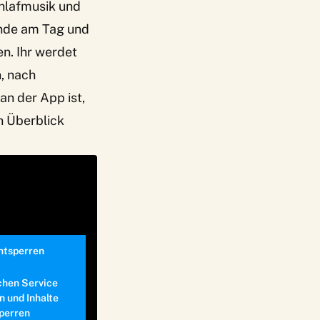
hlafmusik und
unde am Tag und
en. Ihr werdet
, nach
an der App ist,
en Überblick
entsperren
chen Service
n und Inhalte
perren