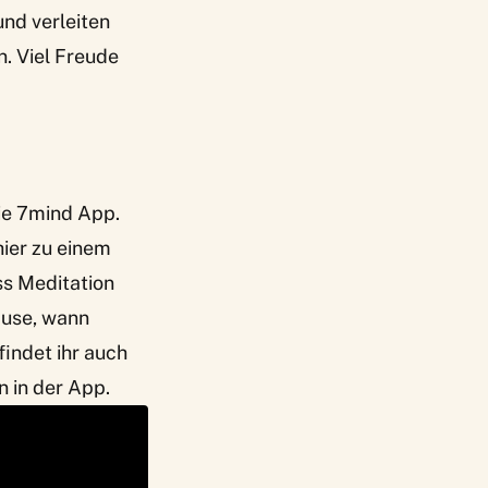
und verleiten
. Viel Freude
ie
7mind App
.
ier zu einem
ss Meditation
ause, wann
indet ihr auch
 in der App.