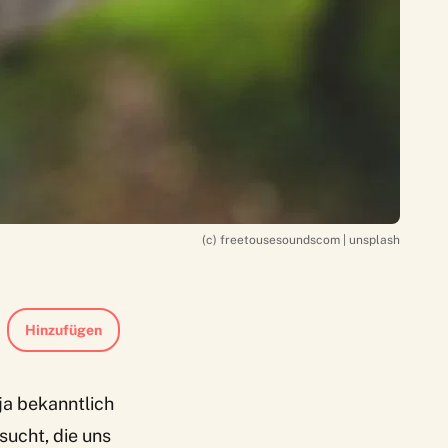
(c) freetousesoundscom | unsplash
Hinzufügen
ja bekanntlich
sucht, die uns