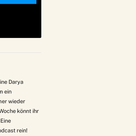
ine Darya
m ein
mer wieder
Woche könnt ihr
 Eine
dcast rein!