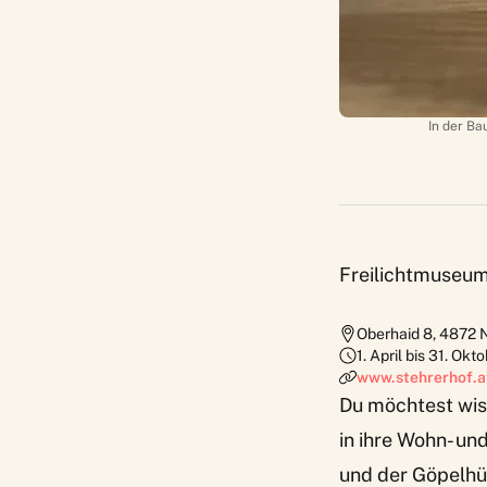
In der Ba
Freilichtmuseum
Oberhaid 8
,
4872
N
1. April bis 31. Ok
www.stehrerhof.a
Du möchtest wis
in ihre Wohn- u
und der Göpelhü