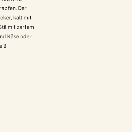
rapfen. Der
ker, kalt mit
til mit zartem
 und Käse oder
il!