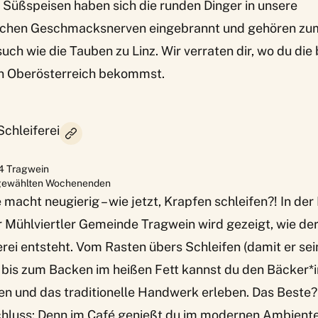
n Süßspeisen haben sich die runden Dinger in unsere
ischen Geschmacksnerven eingebrannt und gehören zu
h wie die Tauben zu Linz. Wir verraten dir, wo du die
n Oberösterreich bekommst.
chleiferei
4
Tragwein
gewählten Wochenenden
acht neugierig – wie jetzt, Krapfen schleifen?! In de
er Mühlviertler Gemeinde Tragwein wird gezeigt, wie der
ei entsteht. Vom Rasten übers Schleifen (damit er sei
is zum Backen im heißen Fett kannst du den Bäcker*i
en und das traditionelle Handwerk erleben. Das Best
chluss: Denn im Café genießt du im modernen Ambiente