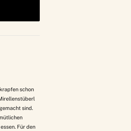
nkrapfen schon
Mirellenstüberl
sgemacht sind.
mütlichen
essen. Für den