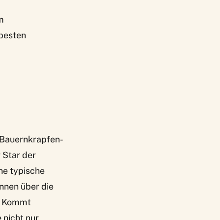
m
 besten
r Bauernkrapfen-
 Star der
ne typische
nnen über die
e? Kommt
 nicht nur