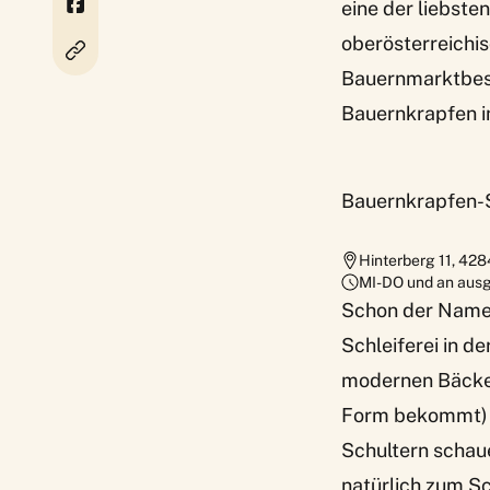
eine der liebste
oberösterreich
Bauernmarktbesuc
Bauernkrapfen i
Bauernkrapfen-S
Hinterberg 11
,
428
MI-DO und an aus
Schon der Name m
Schleiferei in d
modernen Bäcker
Form bekommt) b
Schultern schau
natürlich zum S