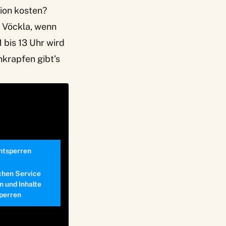
ion kosten?
r Vöckla, wenn
 bis 13 Uhr wird
krapfen gibt’s
entsperren
chen Service
n und Inhalte
perren