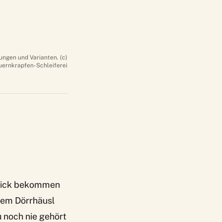
ungen und Varianten. (c)
uernkrapfen-Schleiferei
blick bekommen
dem Dörrhäusl
 noch nie gehört