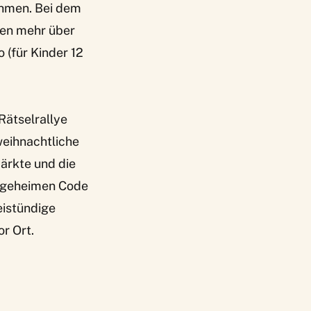
ehmen. Bei dem
nden mehr über
 (für Kinder 12
Rätselrallye
weihnachtliche
ärkte und die
en geheimen Code
eistündige
or Ort.