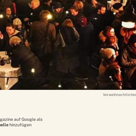
Vorweihnachtlicher
gazine auf Google als
elle
hinzufügen