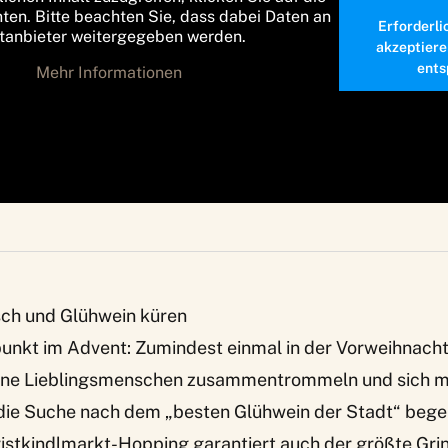
nten. Bitte beachten Sie, dass dabei Daten an
Erforderli
ttanbieter weitergegeben werden.
akzeptiere
ents
Mehr Informationen
ch und Glühwein küren
punkt im Advent: Zumindest einmal in der Vorweihnacht
seine Lieblingsmenschen zusammentrommeln und sich mi
ie Suche nach dem „besten Glühwein der Stadt“ bege
stkindlmarkt-Hopping garantiert auch der größte Grin