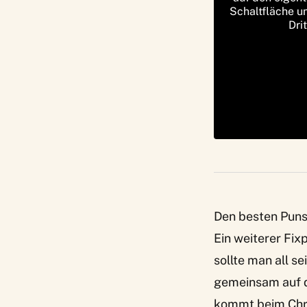
Schaltfläche u
Dri
Den besten Puns
Ein weiterer Fix
sollte man all 
gemeinsam auf d
kommt beim Chri