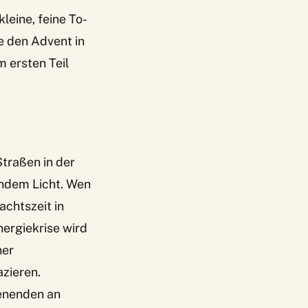
kleine, feine To-
e den Advent in
m ersten Teil
Straßen in der
rndem Licht. Wen
achtszeit in
ergiekrise wird
ner
zieren.
henenden an