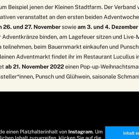
um Beispiel jenen der
Kleinen Stadtfarm
. Der Verband 
tiativen veranstaltet an den ersten beiden Adventwoch
 26. und 27. November
sowie
am 3. und 4. Dezember
r Adventkränze binden, am Lagefeuer sitzen und Live-
a teilnehmen, beim Bauernmarkt einkaufen und Punsch 
leinen Adventmarkt findet ihr im Restaurant Lucullus i
et
ab 21. November 2022
einen
Pop-up-Weihnachtsma
steller*innen, Punsch und Glühwein, saisonale Schmank
de einen Platzhalterinhalt von
Instagram
. Um
Inhalt 
lichen Inhalt zuzugreifen, klicken Sie auf die