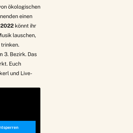
von ökologischen
enenden einen
 2022
könnt ihr
Musik lauschen,
trinken.
m 3. Bezirk. Das
rkt
. Euch
erl und Live-
entsperren