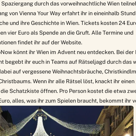
 Spaziergang durch das vorweihnachtliche Wien teiln
ang von
Vienna Your Way
erfahrt ihr in eineinhalb Stu
e und ihre Geschichte in Wien. Tickets kosten 24 Euro
en vier Euro als Spende an die Gruft. Alle Termine und
onen findet ihr auf der Website.
Now könnt ihr Wien im Advent neu entdecken. Bei der 
ht
begebt ihr euch in Teams auf Rätseljagd durch das 
dabei auf vergessene Weihnachtsbräuche, Christkindlm
hristbaums. Wenn ihr alle Rätsel löst, knackt ihr ein
die Schatzkiste öffnen. Pro Person kostet die etwa zw
Euro, alles, was ihr zum Spielen braucht, bekommt ihr v