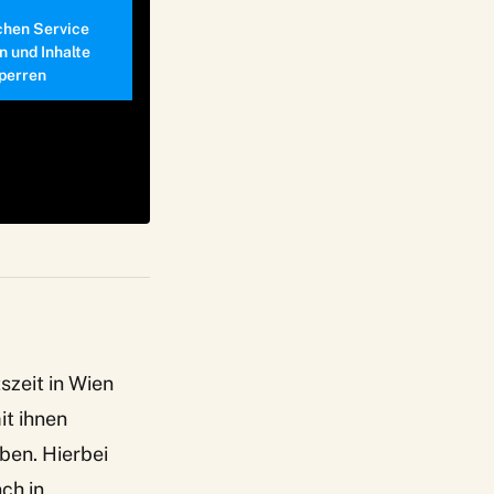
chen Service
n und Inhalte
perren
szeit in Wien
t ihnen
ben. Hierbei
ch in