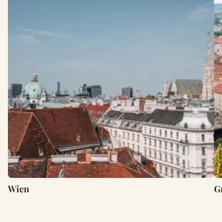
Wien
G