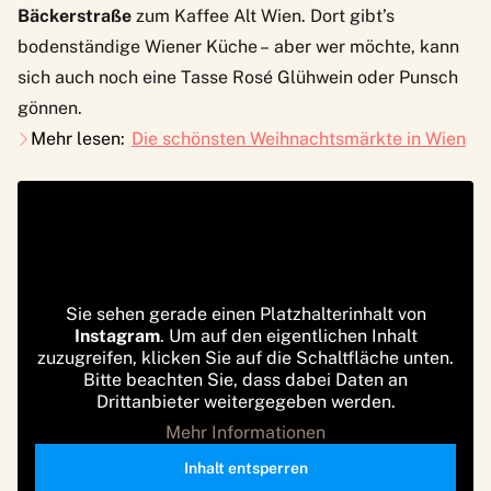
Bäckerstraße
zum
Kaffee Alt Wien
. Dort gibt’s
bodenständige Wiener Küche – aber wer möchte, kann
sich auch noch eine Tasse Rosé Glühwein oder Punsch
gönnen.
Mehr lesen:
Die schönsten Weihnachtsmärkte in Wien
Sie sehen gerade einen Platzhalterinhalt von
Instagram
. Um auf den eigentlichen Inhalt
zuzugreifen, klicken Sie auf die Schaltfläche unten.
Bitte beachten Sie, dass dabei Daten an
Drittanbieter weitergegeben werden.
Mehr Informationen
Inhalt entsperren