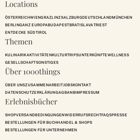
Locations
ÖSTERREICH
WIEN
GRAZ
LINZ
SALZBURG
DEUTSCHLAND
MÜNCHEN
BERLIN
GANZ EUROPA
BUDAPEST
BRATISLAVA
TRIEST
ENTDECKE SÜDTIROL
Themen
KULINARIK
AKTIVITÄTEN
KULTUR
TRIPS
UNTERKÜNFTE
WELLNESS
GESELLSCHAFT
SONSTIGES
Über 1000things
ÜBER UNS
ZUSAMMENARBEIT
JOBS
KONTAKT
DATENSCHUTZERKLÄRUNG
AGB
ANB
IMPRESSUM
Erlebnisbücher
SHOP
VERSANDBEDINGUNGEN
WIDERRUFSRECHT
FAQS
PRESSE
BESTELLUNGEN FÜR BUCHHANDEL & SHOPS
BESTELLUNGEN FÜR UNTERNEHMEN