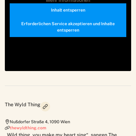
Mehr Informationen
Inhalt entsperren
Erforderlichen Service akzeptieren und Inhalte
entsperren
The Wyld Thing
Nußdorfer Straße 4
,
1090
Wien
thewyldthing.com
„Wild thing, you make my heart sing“, sangen The