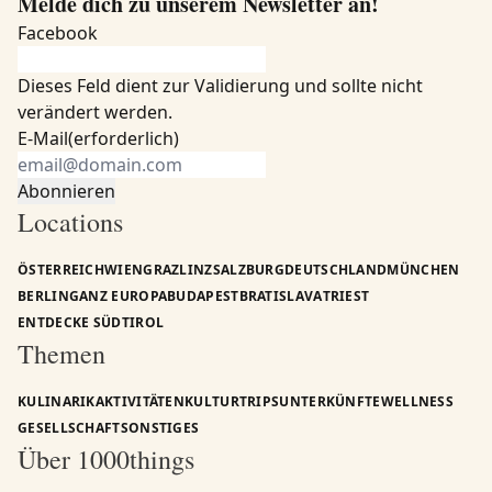
Melde dich zu unserem Newsletter an!
Facebook
Dieses Feld dient zur Validierung und sollte nicht
verändert werden.
E-Mail
(erforderlich)
Locations
ÖSTERREICH
WIEN
GRAZ
LINZ
SALZBURG
DEUTSCHLAND
MÜNCHEN
BERLIN
GANZ EUROPA
BUDAPEST
BRATISLAVA
TRIEST
ENTDECKE SÜDTIROL
Themen
KULINARIK
AKTIVITÄTEN
KULTUR
TRIPS
UNTERKÜNFTE
WELLNESS
GESELLSCHAFT
SONSTIGES
Über 1000things