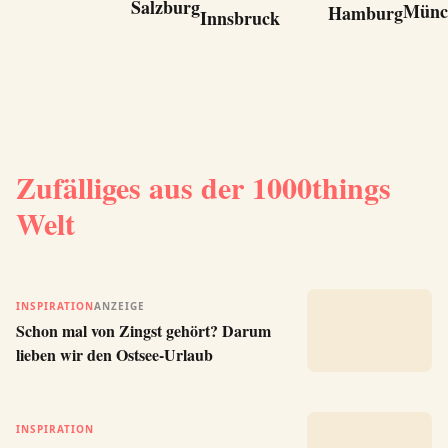
Salzburg
Münc
Hamburg
Innsbruck
Zufälliges aus der 1000things
Welt
INSPIRATION
ANZEIGE
Schon mal von Zingst gehört? Darum
lieben wir den Ostsee-Urlaub
INSPIRATION