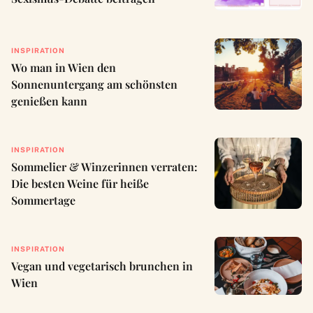
INSPIRATION
Wo man in Wien den
Sonnenuntergang am schönsten
genießen kann
INSPIRATION
Sommelier & Winzerinnen verraten:
Die besten Weine für heiße
Sommertage
INSPIRATION
Vegan und vegetarisch brunchen in
Wien