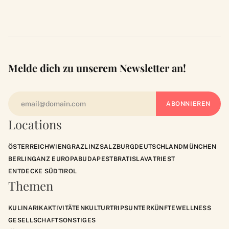
Melde dich zu unserem Newsletter an!
Locations
ÖSTERREICH
WIEN
GRAZ
LINZ
SALZBURG
DEUTSCHLAND
MÜNCHEN
BERLIN
GANZ EUROPA
BUDAPEST
BRATISLAVA
TRIEST
ENTDECKE SÜDTIROL
Themen
KULINARIK
AKTIVITÄTEN
KULTUR
TRIPS
UNTERKÜNFTE
WELLNESS
GESELLSCHAFT
SONSTIGES