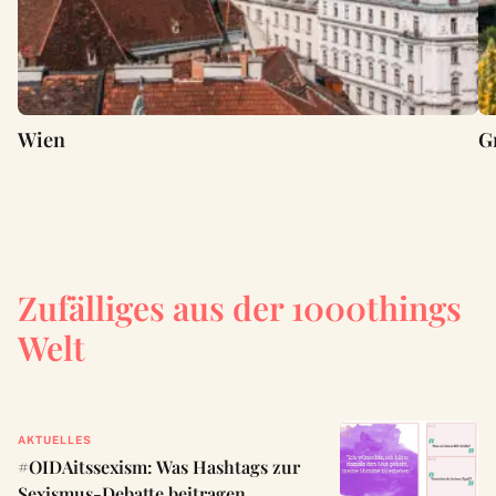
Wien
G
Zufälliges aus der 1000things
Welt
AKTUELLES
#OIDAitssexism: Was Hashtags zur
Sexismus-Debatte beitragen