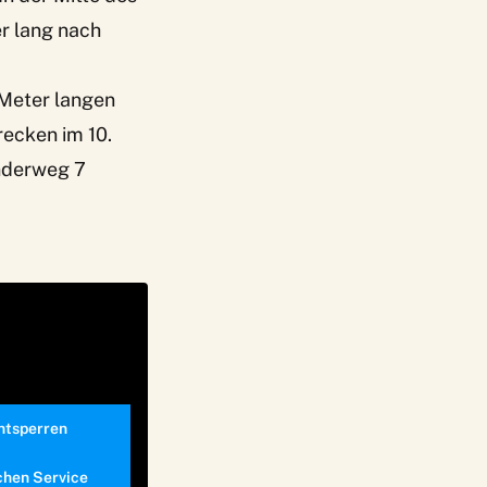
er lang nach
 Meter langen
recken im 10.
nderweg 7
entsperren
chen Service