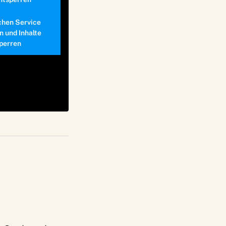
chen Service
n und Inhalte
perren