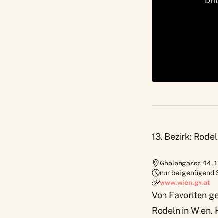
Dri
13. Bezirk: Rode
Ghelengasse 44
,
1
nur bei genügend 
www.wien.gv.at
Von Favoriten ge
Rodeln in Wien. 