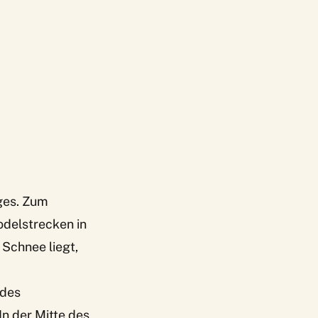
iges. Zum
odelstrecken in
 Schnee liegt,
 des
In der Mitte des