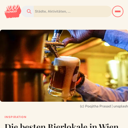
Suchen
(c) Poojitha Prasad | unsplash
INSPIRATION
Die besten Bierlokale in Wien