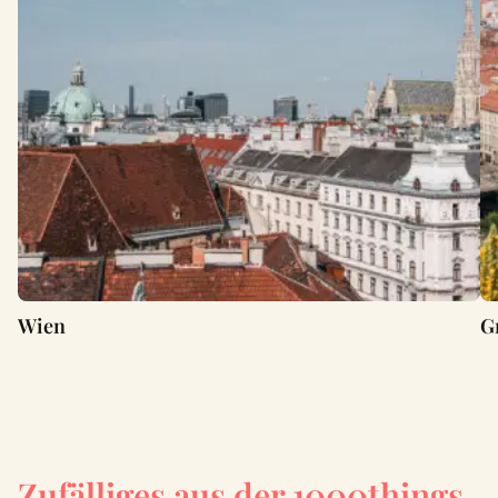
Wien
G
Zufälliges aus der 1000things