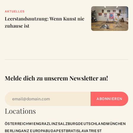
AKTUELLES
Leerstandsnutzung: Wenn Kunst nie
zuhause ist
Melde dich zu unserem Newsletter an!
Locations
ÖSTERREICH
WIEN
GRAZ
LINZ
SALZBURG
DEUTSCHLAND
MÜNCHEN
BERLIN
GANZ EUROPA
BUDAPEST
BRATISLAVA
TRIEST