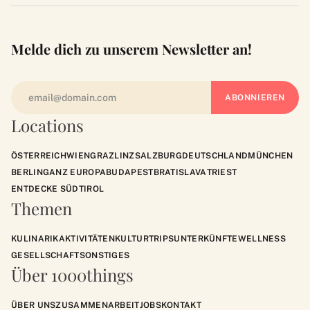
Melde dich zu unserem Newsletter an!
Locations
ÖSTERREICH
WIEN
GRAZ
LINZ
SALZBURG
DEUTSCHLAND
MÜNCHEN
BERLIN
GANZ EUROPA
BUDAPEST
BRATISLAVA
TRIEST
ENTDECKE SÜDTIROL
Themen
KULINARIK
AKTIVITÄTEN
KULTUR
TRIPS
UNTERKÜNFTE
WELLNESS
GESELLSCHAFT
SONSTIGES
Über 1000things
ÜBER UNS
ZUSAMMENARBEIT
JOBS
KONTAKT