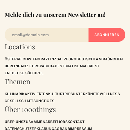
Melde dich zu unserem Newsletter an!
Locations
ÖSTERREICH
WIEN
GRAZ
LINZ
SALZBURG
DEUTSCHLAND
MÜNCHEN
BERLIN
GANZ EUROPA
BUDAPEST
BRATISLAVA
TRIEST
ENTDECKE SÜDTIROL
Themen
KULINARIK
AKTIVITÄTEN
KULTUR
TRIPS
UNTERKÜNFTE
WELLNESS
GESELLSCHAFT
SONSTIGES
Über 1000things
ÜBER UNS
ZUSAMMENARBEIT
JOBS
KONTAKT
DATENSCHUTZERKLÄRUNG
AGB
ANB
IMPRESSUM