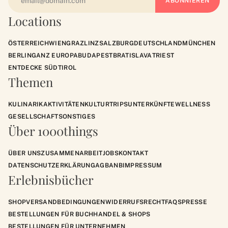
Locations
ÖSTERREICH
WIEN
GRAZ
LINZ
SALZBURG
DEUTSCHLAND
MÜNCHEN
BERLIN
GANZ EUROPA
BUDAPEST
BRATISLAVA
TRIEST
ENTDECKE SÜDTIROL
Themen
KULINARIK
AKTIVITÄTEN
KULTUR
TRIPS
UNTERKÜNFTE
WELLNESS
GESELLSCHAFT
SONSTIGES
Über 1000things
ÜBER UNS
ZUSAMMENARBEIT
JOBS
KONTAKT
DATENSCHUTZERKLÄRUNG
AGB
ANB
IMPRESSUM
Erlebnisbücher
SHOP
VERSANDBEDINGUNGEN
WIDERRUFSRECHT
FAQS
PRESSE
BESTELLUNGEN FÜR BUCHHANDEL & SHOPS
BESTELLUNGEN FÜR UNTERNEHMEN