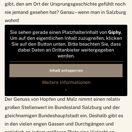
gibt, den am Ort der Ursprungsgeschichte gefühlt noch
nie jemand gesehen hat? Genau – wenn man in Salzburg
wohnt!
Sie sehen gerade einen Platzhalterinhalt von
Giphy
.
Um auf den eigentlichen Inhalt zuzugreifen, klicken
Sie auf den Button unten. Bitte beachten Sie, dass
dabei Daten an Drittanbieter weitergegeben
werden.
Inhalt entsperren
Weitere Informationen
via GIPHY
‚
Wo man sitzt und Bier trinkt
‚
Der Genuss von Hopfen und Malz nimmt einen relativ
großen Stellenwert im Bundesland Salzburg und der
gleichnamigen Bundeshauptstadt ein. Deshalb gibt es
in den vielen engen Gassen und Durchgängen und