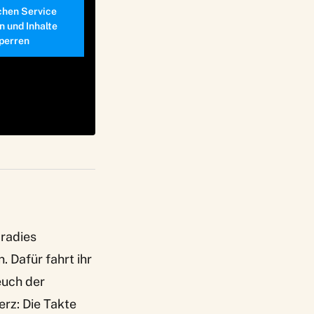
chen Service
n und Inhalte
perren
radies
 Dafür fahrt ihr
euch der
erz: Die Takte