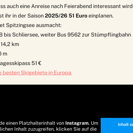
s auch eine Anreise nach Feierabend interessant wird.
 ihr in der Saison
2025/26 51 Euro
einplanen.
et Spitzingsee ausmacht:
B bis Schliersee, weiter Bus 9562 zur Stümpflingbahn
 14,2 km
0 m
Tagesskipass 51 €
e besten Skigebiete in Europa
de einen Platzhalterinhalt von
Instagram
. Um
Inhalt 
lichen Inhalt zuzugreifen, klicken Sie auf die