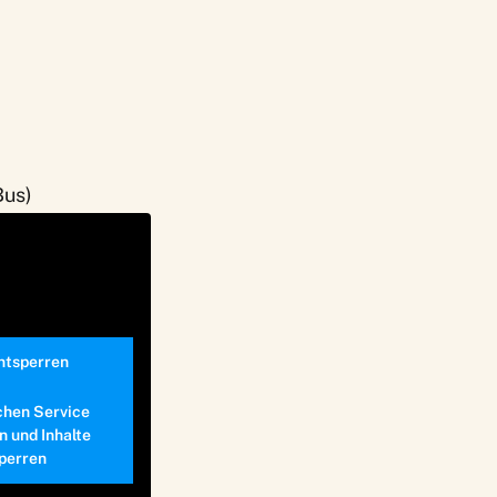
Bus)
entsperren
chen Service
n und Inhalte
perren