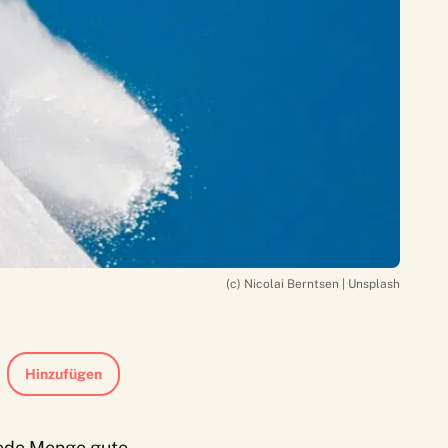
(c) Nicolai Berntsen | Unsplash
Hinzufügen
 jede Menge gute