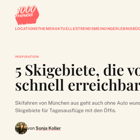
LOCATIONS
THEMEN
AKTUELLES
TRENDS
MEINUNG
ERLEBNISBÜ
INSPIRATION
5 Skigebiete, die 
schnell erreichbar
Skifahren von München aus geht auch ohne Auto wund
Skigebiete für Tagesausflüge mit den Öffis.
von
Sonja Koller