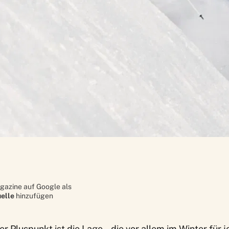
gazine auf Google als
elle
hinzufügen
 Pluspunkt ist die Lage – die vor allem im Winter für