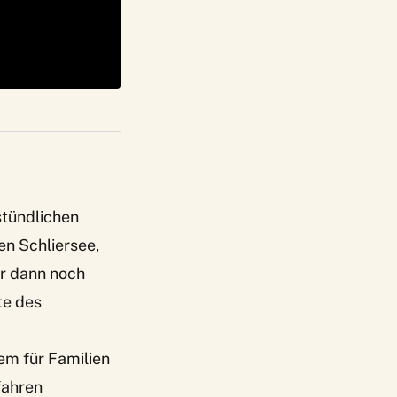
stündlichen
n Schliersee,
er dann noch
te des
lem für Familien
fahren