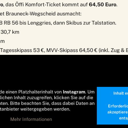
ro
, das Öffi Komfort-Ticket kommt auf
64,50 Euro
.
iet Brauneck-Wegscheid ausmacht:
B RB 56 bis Lenggries, dann Skibus zur Talstation.
 30,7 km
 m
 Tagesskipass 53 €, MVV-Skipass 64,50 € (inkl. Zug & 
de einen Platzhalterinhalt von
Instagram
. Um
Inhalt 
lichen Inhalt zuzugreifen, klicken Sie auf die
nten. Bitte beachten Sie, dass dabei Daten an
Erforderli
ttanbieter weitergegeben werden.
akzeptiere
ents
Mehr Informationen