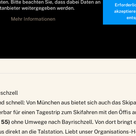
nten. Bitte beachten Sie, dass dabei Daten an
Erforderli
ttanbieter weitergegeben werden.
akzeptiere
ents
Mehr Informationen
ischzell
nd schnell: Von München aus bietet sich auch das
Skipa
bar für einen Tagestrip zum Skifahren mit den Öffis an.
 55)
ohne Umwege nach Bayrischzell. Von dort bringt 
s direkt an die Talstation. Liebt unser Organisations-H