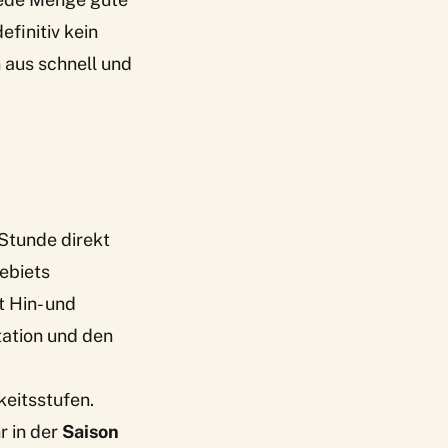
efinitiv kein
 aus schnell und
Stunde direkt
gebiets
 Hin- und
tation und den
keitsstufen.
r in der
Saison