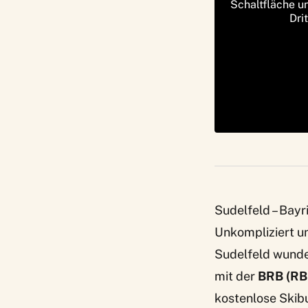
Schaltfläche u
Dri
Sudelfeld – Bayr
Unkompliziert u
Sudelfeld
wunder
mit der
BRB (RB
kostenlose Skibu